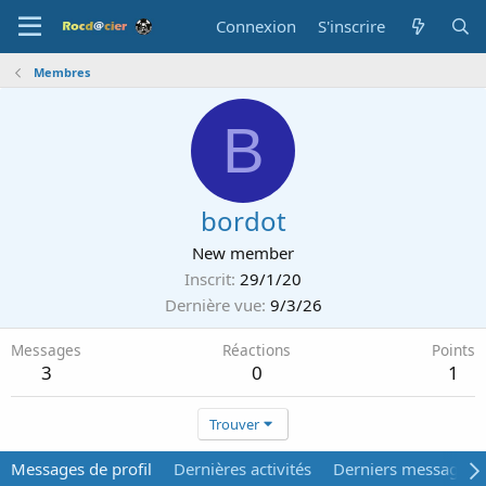
Connexion
S'inscrire
Membres
B
bordot
New member
Inscrit
29/1/20
Dernière vue
9/3/26
Messages
Réactions
Points
3
0
1
Trouver
Messages de profil
Dernières activités
Derniers messages