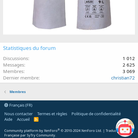
Statistiques du forum
Discussions
1 012
Messages
2 625
Membres
3 069
Dernier membre
christian72
Membres
Français (FR)
Nous contacter
Termes et règles
Politique de confidentialité
Aide
Accueil
R
S
S
®
Community platform by XenForo
© 2010-2024 XenForo Ltd.
|
Traduction
Française par SyTry Community.