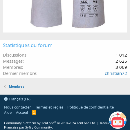
Statistiques du forum
Discussions
1 012
Messages
2 625
Membres
3 069
Dernier membre
christian72
Membres
Français (FR)
Nous contacter
Termes et règles
Politique de confidentialité
Aide
Accueil
R
S
S
®
Community platform by XenForo
© 2010-2024 XenForo Ltd.
|
Traduction
Française par SyTry Community.