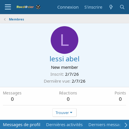
Connexion
S'inscrire
Membres
L
lessi abel
New member
Inscrit
2/7/26
Dernière vue
2/7/26
Messages
Réactions
Points
0
0
0
Trouver
Messages de profil
Dernières activités
Derniers messages