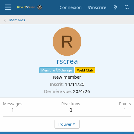
Connexion
S'inscrire
Membres
R
rscrea
Membre Ã©change
Weld Club
New member
Inscrit
14/11/25
Dernière vue
20/4/26
Messages
Réactions
Points
1
0
1
Trouver