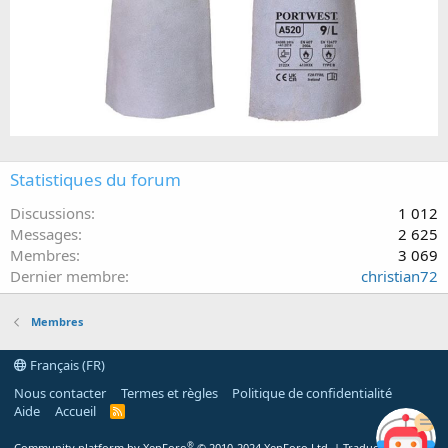
Statistiques du forum
Discussions
1 012
Messages
2 625
Membres
3 069
Dernier membre
christian72
Membres
Français (FR)
Nous contacter
Termes et règles
Politique de confidentialité
Aide
Accueil
R
S
S
®
Community platform by XenForo
© 2010-2024 XenForo Ltd.
|
Traduction