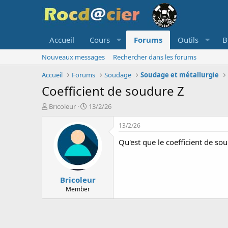
Accueil
Cours
Forums
Outils
B
Nouveaux messages
Rechercher dans les forums
Accueil
Forums
Soudage
Soudage et métallurgie
Coefficient de soudure Z
A
D
Bricoleur
13/2/26
u
a
t
t
13/2/26
e
e
Qu'est que le coefficient de sou
u
d
r
e
d
d
e
é
Bricoleur
l
b
a
u
Member
d
t
i
s
c