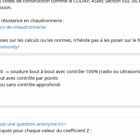
 les codes de construction comme le CODAP, ASME Section VIII, o
ssion.
 résistance en chaudronnerie :
urs-de-chaudronnerie/
ises sur les calculs ou les normes, n'hésite pas à les poser sur le 
ommunity/
 1,0 → soudure bout à bout avec contrôle 100% (radio ou ultrasons
ut avec contrôle par points
ou sans contrôle approfondi
sez une question anonyme ici<-
hniques pour chaque valeur du coefficient Z :