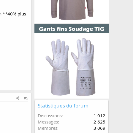
on **40% plus
#5
Statistiques du forum
Discussions
1 012
Messages
2 625
Membres
3 069