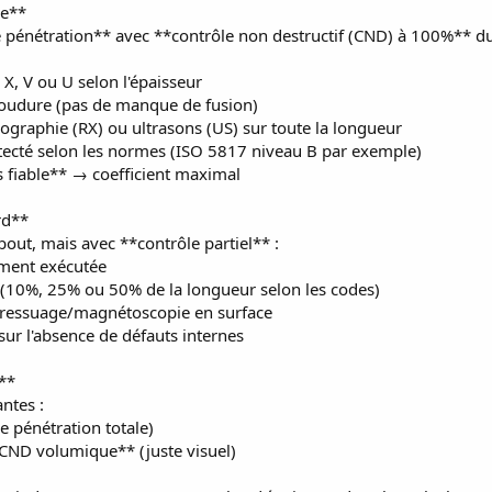
le**
 pénétration** avec **contrôle non destructif (CND) à 100%** d
X, V ou U selon l'épaisseur
 soudure (pas de manque de fusion)
iographie (RX) ou ultrasons (US) sur toute la longueur
tecté selon les normes (ISO 5817 niveau B par exemple)
us fiable** → coefficient maximal
rd**
ut, mais avec **contrôle partiel** :
ement exécutée
 (10%, 25% ou 50% de la longueur selon les codes)
+ ressuage/magnétoscopie en surface
 sur l'absence de défauts internes
e**
ntes :
e pénétration totale)
CND volumique** (juste visuel)