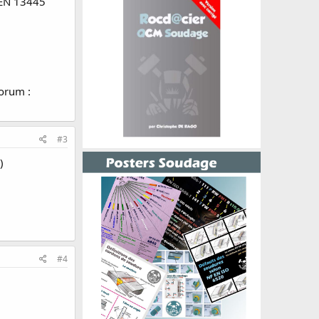
u EN 13445
forum :
#3
)
#4