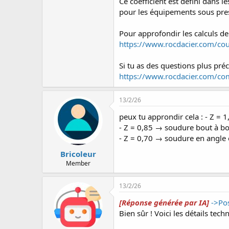
Ce coefficient est défini dans
pour les équipements sous pre
Pour approfondir les calculs de
https://www.rocdacier.com/co
Si tu as des questions plus préc
https://www.rocdacier.com/c
13/2/26
peux tu approndir cela : - Z =
- Z = 0,85 → soudure bout à bo
- Z = 0,70 → soudure en angle 
Bricoleur
Member
13/2/26
[Réponse générée par IA]
->Po
Bien sûr ! Voici les détails tec