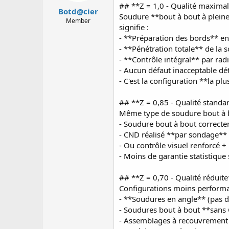
## **Z = 1,0 - Qualité maxima
Botd@cier
Soudure **bout à bout à pleine
Member
signifie :
- **Préparation des bords** en 
- **Pénétration totale** de la
- **Contrôle intégral** par rad
- Aucun défaut inacceptable dé
- C'est la configuration **la pl
## **Z = 0,85 - Qualité standa
Même type de soudure bout à bo
- Soudure bout à bout correct
- CND réalisé **par sondage**
- Ou contrôle visuel renforcé 
- Moins de garantie statistique
## **Z = 0,70 - Qualité réduit
Configurations moins performa
- **Soudures en angle** (pas d
- Soudures bout à bout **sans 
- Assemblages à recouvrement