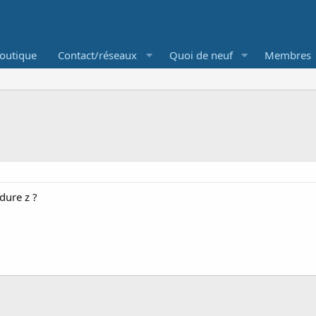
outique
Contact/réseaux
Quoi de neuf
Membres
dure z ?