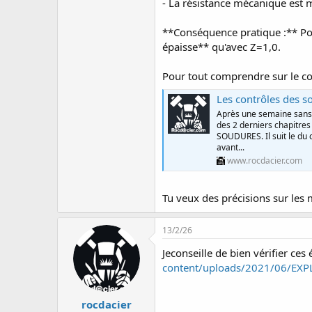
- La résistance mécanique est 
**Conséquence pratique :** Po
épaisse** qu'avec Z=1,0.
Pour tout comprendre sur le con
Les contrôles des s
Après une semaine sans ar
des 2 derniers chapitre
SOUDURES. Il suit le du 
avant...
www.rocdacier.com
Tu veux des précisions sur les 
13/2/26
Jeconseille de bien vérifier ces 
content/uploads/2021/06/EX
rocdacier