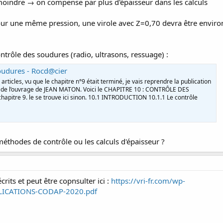
moindre → on compense par plus d'épaisseur dans les calculs
ur une même pression, une virole avec Z=0,70 devra être envir
trôle des soudures (radio, ultrasons, ressuage) :
oudures - Rocd@cier
ticles, vu que le chapitre n°9 était terminé, je vais reprendre la publication
s de l’ouvrage de JEAN MATON. Voici le CHAPITRE 10 : CONTRÔLE DES
chapitre 9. le se trouve ici sinon. 10.1 INTRODUCTION 10.1.1 Le contrôle
méthodes de contrôle ou les calculs d'épaisseur ?
écrits et peut être copnsulter ici :
https://vri-fr.com/wp-
PLICATIONS-CODAP-2020.pdf