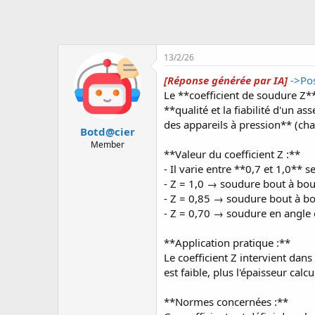
u
s
s
i
13/2/26
o
n
[Réponse générée par IA]
->Po
Le **coefficient de soudure Z** 
**qualité et la fiabilité d'un a
des appareils à pression** (ch
Botd@cier
Member
**Valeur du coefficient Z :**
- Il varie entre **0,7 et 1,0** s
- Z = 1,0 → soudure bout à bou
- Z = 0,85 → soudure bout à bo
- Z = 0,70 → soudure en angle 
**Application pratique :**
Le coefficient Z intervient dans
est faible, plus l'épaisseur ca
**Normes concernées :**