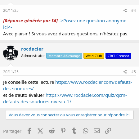
20/11/25
#4
[Réponse générée par IA]
->Posez une question anonyme
ici<-
Avec plaisir ! Si vous avez d'autres questions, n'hésitez pas.
rocdacier
Administrator
Membre Ã©change
Weld Club
CRCI Creusot
20/11/25
#5
Je conseille cette lecture
https://www.rocdacier.com/defauts-
des-soudures/
et de s'auto évaluer
https://www.rocdacier.com/quiz/qcm-
defauts-des-soudures-niveau-1/
Vous devez vous connecter ou vous enregistrer pour répondre ici.
Facebook
X (Twitter)
Reddit
Pinterest
Tumblr
WhatsApp
Email
Lien
Partager: