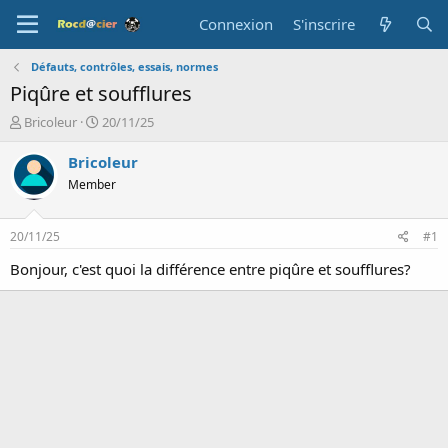
Connexion
S'inscrire
Défauts, contrôles, essais, normes
Piqûre et soufflures
A
D
Bricoleur
20/11/25
u
a
t
t
Bricoleur
e
e
Member
u
d
r
e
d
d
20/11/25
#1
e
é
l
b
Bonjour, c'est quoi la différence entre piqûre et soufflures?
a
u
d
t
i
s
c
u
s
s
i
o