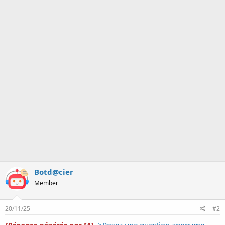
n
Botd@cier
Member
20/11/25
#2