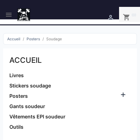

(0)
shopping_cart

Accueil
Posters
Soudage
ACCUEIL
Livres
Stickers soudage

Posters
Gants soudeur
Vêtements EPI soudeur
Outils