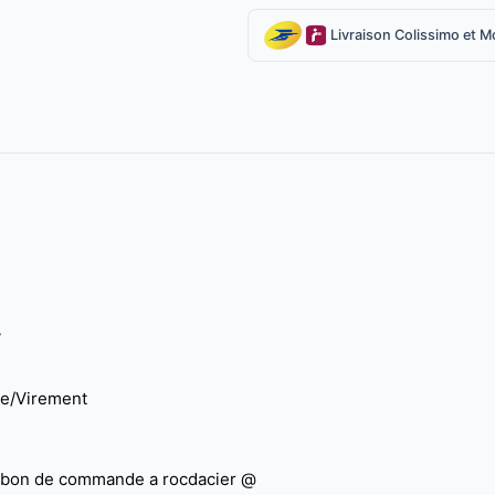
Livraison Colissimo et Mo
y
ue/Virement
e bon de commande a rocdacier @