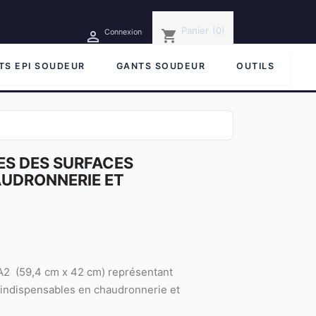
Panier
(0)
shopping_cart
Connexion

TS EPI SOUDEUR
GANTS SOUDEUR
OUTILS
ES DES SURFACES
UDRONNERIE ET
A2 (59,4 cm x 42 cm) représentant
, indispensables en chaudronnerie et