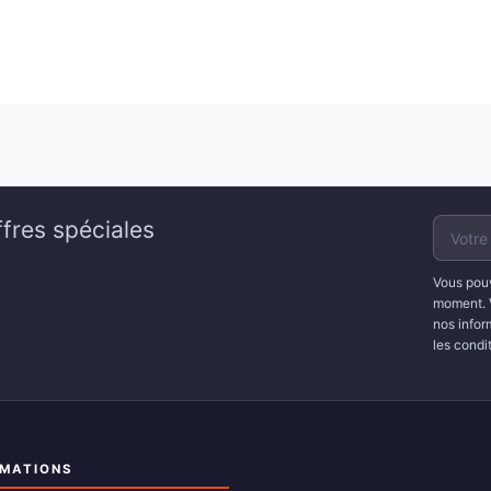
fres spéciales
Vous pouv
moment. 
nos infor
les condit
RMATIONS