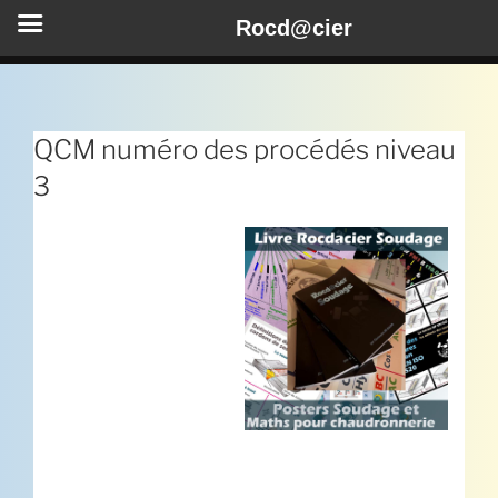
Rocd@cier
Aller
au
contenu
QCM numéro des procédés niveau
principal
3