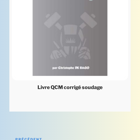
Livre QCM corrigé soudage
Navigation
PRÉCÉDENT