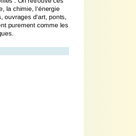
filés . On retrouve ces
, la chimie, l’énergie
s, ouvrages d’art, ponts,
ndent purement comme les
ques.