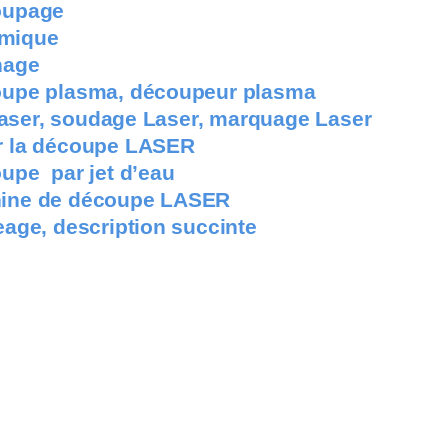
oupage
rmique
nage
oupe plasma, découpeur plasma
aser, soudage Laser, marquage Laser
r la découpe LASER
upe par jet d’eau
hine de découpe LASER
eage, description succinte