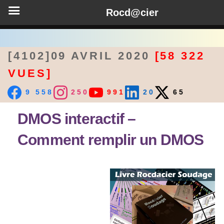
Rocd@cier
[4102]09 AVRIL 2020
[58 322
VUES]
9 558
250
991
20
65
DMOS interactif –
Comment remplir un DMOS