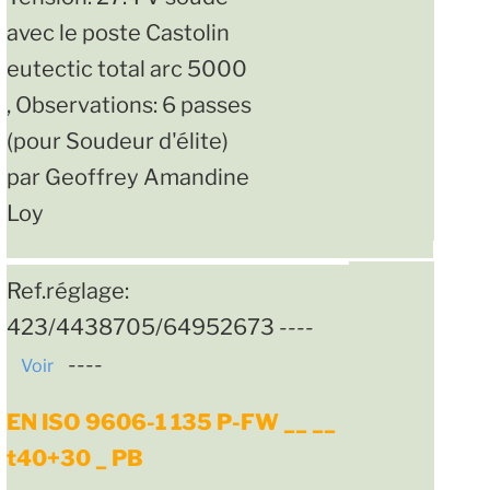
avec le poste Castolin
eutectic total arc 5000
, Observations: 6 passes
(pour Soudeur d'élite)
par Geoffrey Amandine
Loy
Ref.réglage:
423/4438705/64952673 ----
----
Voir
EN ISO 9606-1 135 P-FW __ __
t40+30 _ PB