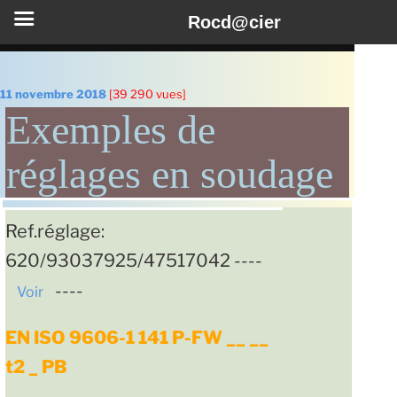
Rocd@cier
Aller
au
Publié
11 novembre 2018
[39 290 vues]
le
contenu
Exemples de
principal
réglages en soudage
Ref.réglage:
620/93037925/47517042 ----
----
Voir
EN ISO 9606-1 141 P-FW __ __
t2 _ PB