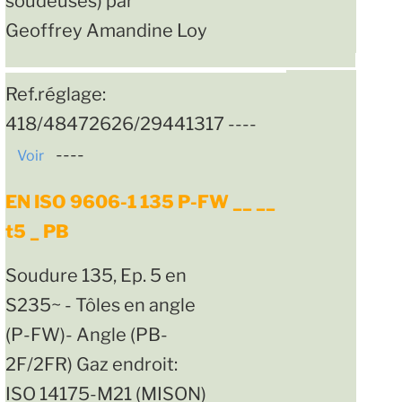
soudeuses) par
Geoffrey Amandine Loy
Ref.réglage:
418/48472626/29441317 ----
----
Voir
EN ISO 9606-1 135 P-FW __ __
t5 _ PB
Soudure 135, Ep. 5 en
S235~ - Tôles en angle
(P-FW)- Angle (PB-
2F/2FR) Gaz endroit:
ISO 14175-M21 (MISON)