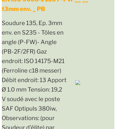
t3mm env. _ PB
Soudure 135, Ep. 3mm
env. en S235 - Tôles en
angle (P-FW)- Angle
(PB-2F/2FR) Gaz
endroit: ISO 14175-M21
(Ferroline c18 messer)
Débit endroit: 13 Apport
Ø 1.0 mm Tension: 19,2
V soudé avec le poste
SAF Optipuls 380iw,
Observations: (pour
Soudeur d'élite) par