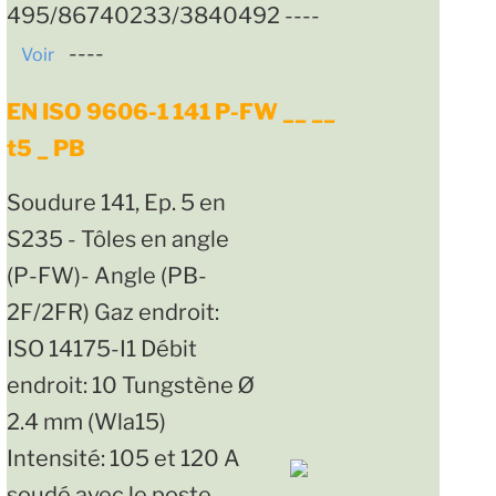
495/86740233/3840492 ----
----
Voir
EN ISO 9606-1 141 P-FW __ __
t5 _ PB
Soudure 141, Ep. 5 en
S235 - Tôles en angle
(P-FW)- Angle (PB-
2F/2FR) Gaz endroit:
ISO 14175-I1 Débit
endroit: 10 Tungstène Ø
2.4 mm (Wla15)
Intensité: 105 et 120 A
soudé avec le poste