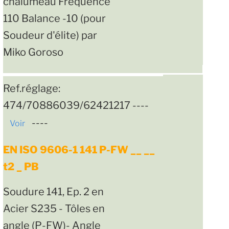
chalumeau Fréquence
110 Balance -10 (pour
Soudeur d'élite) par
Miko Goroso
Ref.réglage:
474/70886039/62421217 ----
----
Voir
EN ISO 9606-1 141 P-FW __ __
t2 _ PB
Soudure 141, Ep. 2 en
Acier S235 - Tôles en
angle (P-FW)- Angle