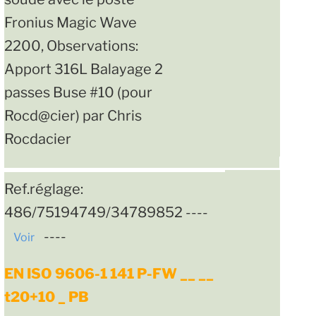
Fronius Magic Wave
2200, Observations:
Apport 316L Balayage 2
passes Buse #10 (pour
Rocd@cier) par Chris
Rocdacier
Ref.réglage:
486/75194749/34789852 ----
----
Voir
EN ISO 9606-1 141 P-FW __ __
t20+10 _ PB