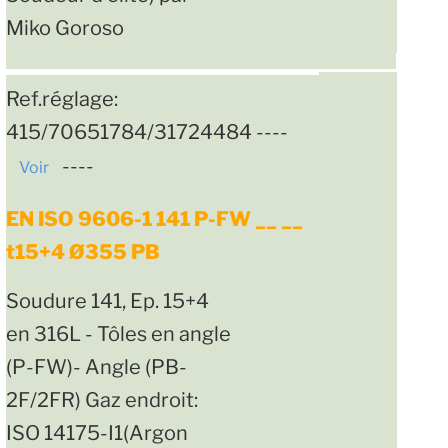
Miko Goroso
Ref.réglage:
415/70651784/31724484 ----
----
Voir
EN ISO 9606-1 141 P-FW __ __
t15+4 Ø355 PB
Soudure 141, Ep. 15+4
en 316L - Tôles en angle
(P-FW)- Angle (PB-
2F/2FR) Gaz endroit:
ISO 14175-I1(Argon