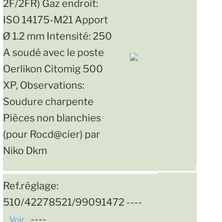
2F/2FR) Gaz endroit:
ISO 14175-M21 Apport
Ø 1.2 mm Intensité: 250
A soudé avec le poste
Oerlikon Citomig 500
XP, Observations:
Soudure charpente
Pièces non blanchies
(pour Rocd@cier) par
Niko Dkm
Ref.réglage:
510/42278521/99091472 ----
----
Voir