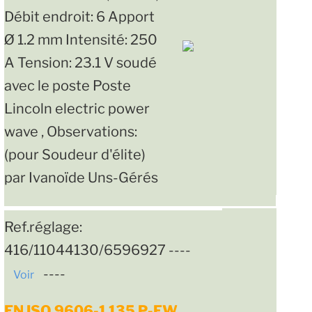
Débit endroit: 6 Apport
Ø 1.2 mm Intensité: 250
A Tension: 23.1 V soudé
avec le poste Poste
Lincoln electric power
wave , Observations:
(pour Soudeur d'élite)
par Ivanoïde Uns-Gérés
Ref.réglage:
416/11044130/6596927 ----
----
Voir
EN ISO 9606-1 135 P-FW __ __