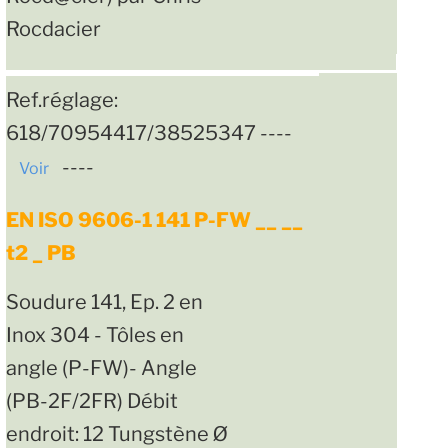
Rocdacier
Ref.réglage:
618/70954417/38525347 ----
----
Voir
EN ISO 9606-1 141 P-FW __ __
t2 _ PB
Soudure 141, Ep. 2 en
Inox 304 - Tôles en
angle (P-FW)- Angle
(PB-2F/2FR) Débit
endroit: 12 Tungstène Ø