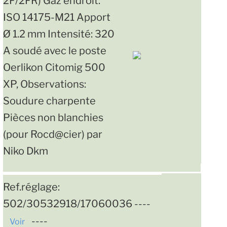
2F/2FR) Gaz endroit:
ISO 14175-M21 Apport
Ø 1.2 mm Intensité: 320
A soudé avec le poste
Oerlikon Citomig 500
XP, Observations:
Soudure charpente
Pièces non blanchies
(pour Rocd@cier) par
Niko Dkm
Ref.réglage:
502/30532918/17060036 ----
----
Voir