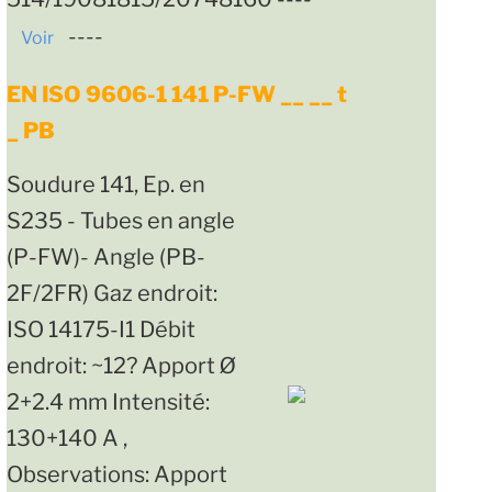
----
Voir
EN ISO 9606-1 141 P-FW __ __ t
_ PB
Soudure 141, Ep. en
S235 - Tubes en angle
(P-FW)- Angle (PB-
2F/2FR) Gaz endroit:
ISO 14175-I1 Débit
endroit: ~12? Apport Ø
2+2.4 mm Intensité:
130+140 A ,
Observations: Apport