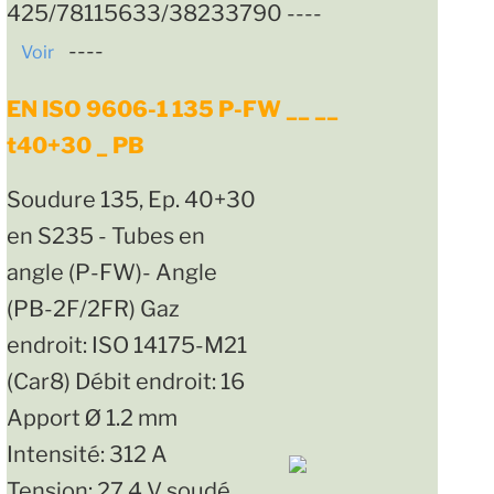
425/78115633/38233790 ----
----
Voir
EN ISO 9606-1 135 P-FW __ __
t40+30 _ PB
Soudure 135, Ep. 40+30
en S235 - Tubes en
angle (P-FW)- Angle
(PB-2F/2FR) Gaz
endroit: ISO 14175-M21
(Car8) Débit endroit: 16
Apport Ø 1.2 mm
Intensité: 312 A
Tension: 27.4 V soudé