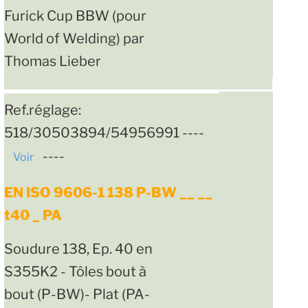
Furick Cup BBW (pour
World of Welding) par
Thomas Lieber
Ref.réglage:
518/30503894/54956991 ----
----
Voir
EN ISO 9606-1 138 P-BW __ __
t40 _ PA
Soudure 138, Ep. 40 en
S355K2 - Tôles bout à
bout (P-BW)- Plat (PA-