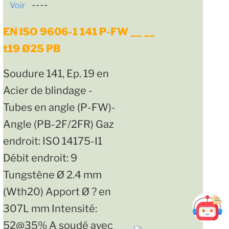
----
Voir
EN ISO 9606-1 141 P-FW __ __
t19 Ø25 PB
Soudure 141, Ep. 19 en
Acier de blindage -
Tubes en angle (P-FW)-
Angle (PB-2F/2FR) Gaz
endroit: ISO 14175-I1
Débit endroit: 9
Tungstène Ø 2.4 mm
(Wth20) Apport Ø ? en
307L mm Intensité:
52@35% A soudé avec