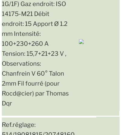
1G/1F) Gaz endroit: ISO
14175-M21 Débit
endroit: 15 Apport Ø 1.2
mm Intensité:
100+230+260 A
Tension: 15,7+21+23 V ,
Observations:
Chanfrein V 60° Talon
2mm Fil fourré (pour
Rocd@cier) par Thomas
Dqr
Ref.réglage:
514/19081815/20748160 ----