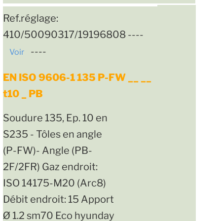
Ref.réglage:
410/50090317/19196808 ----
----
Voir
EN ISO 9606-1 135 P-FW __ __
t10 _ PB
Soudure 135, Ep. 10 en
S235 - Tôles en angle
(P-FW)- Angle (PB-
2F/2FR) Gaz endroit:
ISO 14175-M20 (Arc8)
Débit endroit: 15 Apport
Ø 1.2 sm70 Eco hyunday