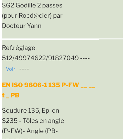
SG2 Godille 2 passes
(pour Rocd@cier) par
Docteur Yann
Ref.réglage:
512/49974622/91827049 ----
----
Voir
EN ISO 9606-1 135 P-FW __ __
t _ PB
Soudure 135, Ep. en
S235 - Tôles en angle
(P-FW)- Angle (PB-