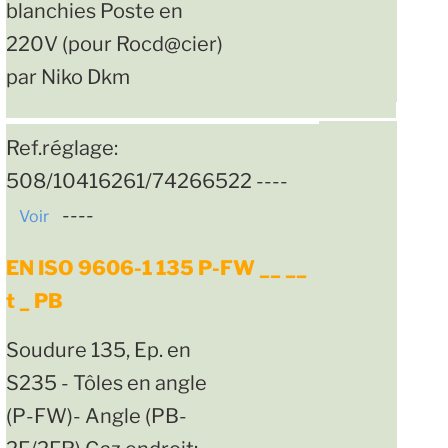
blanchies Poste en
220V (pour Rocd@cier)
par Niko Dkm
Ref.réglage:
508/10416261/74266522 ----
----
Voir
EN ISO 9606-1 135 P-FW __ __
t _ PB
Soudure 135, Ep. en
S235 - Tôles en angle
(P-FW)- Angle (PB-