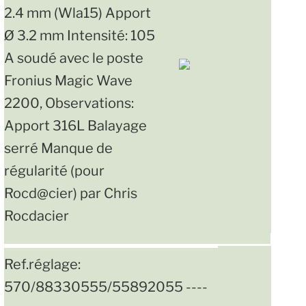
2.4 mm (Wla15) Apport
Ø 3.2 mm Intensité: 105
A soudé avec le poste
Fronius Magic Wave
2200, Observations:
Apport 316L Balayage
serré Manque de
régularité (pour
Rocd@cier) par Chris
Rocdacier
Ref.réglage:
570/88330555/55892055 ----