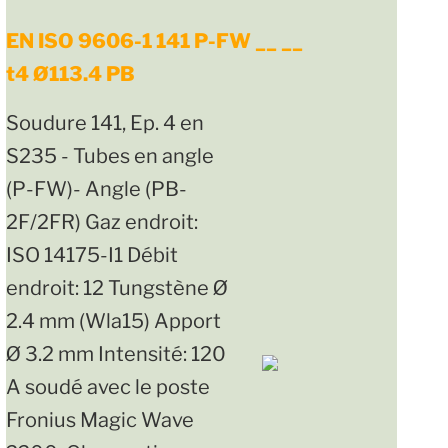
EN ISO 9606-1 141 P-FW __ __
t4 Ø113.4 PB
Soudure 141, Ep. 4 en
S235 - Tubes en angle
(P-FW)- Angle (PB-
2F/2FR) Gaz endroit:
ISO 14175-I1 Débit
endroit: 12 Tungstène Ø
2.4 mm (Wla15) Apport
Ø 3.2 mm Intensité: 120
A soudé avec le poste
Fronius Magic Wave