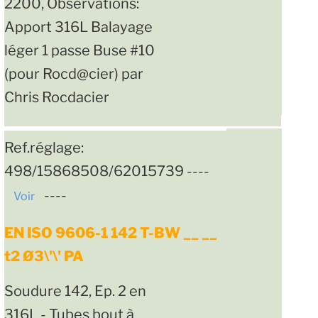
2200, Observations:
Apport 316L Balayage
léger 1 passe Buse #10
(pour Rocd@cier) par
Chris Rocdacier
Ref.réglage:
498/15868508/62015739 ----
----
Voir
EN ISO 9606-1 142 T-BW __ __
t2 Ø3\'\' PA
Soudure 142, Ep. 2 en
316L - Tubes bout à