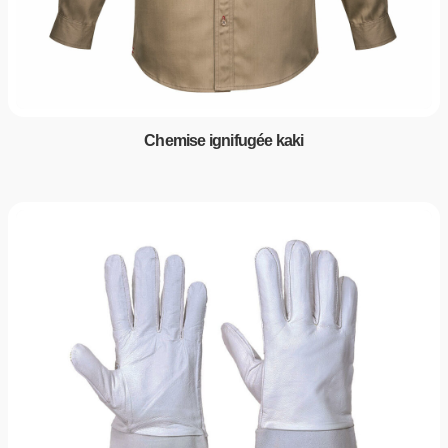
Chemise ignifugée kaki