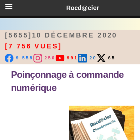
Rocd@cier
[5655]10 DÉCEMBRE 2020
[7 756 VUES]
9 558
250
991
20
65
Poinçonnage à commande
numérique