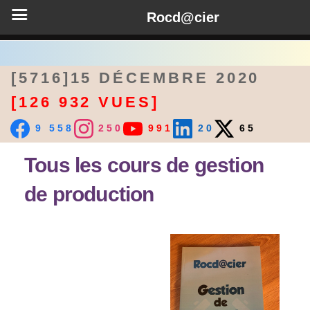
Rocd@cier
[5716]15 DÉCEMBRE 2020
[126 932 VUES]
9 558
250
991
20
65
Tous les cours de gestion
de production