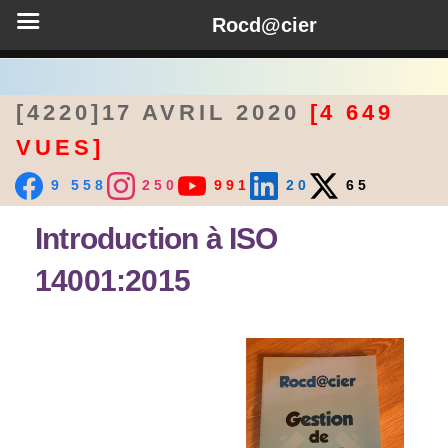
Rocd@cier
[4220]17 AVRIL 2020
[4 649
VUES]
9 558
250
991
20
65
Introduction à ISO
14001:2015