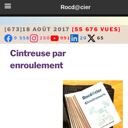
Rocd@cier
Aller
au
[673]18 AOÛT 2017
[55 676 VUES]
contenu
9 558
250
991
20
65
principal
Cintreuse par
enroulement