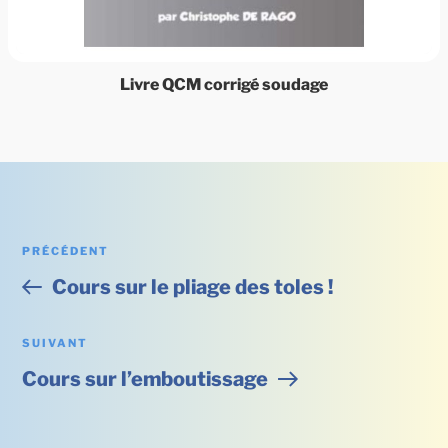
Livre QCM corrigé soudage
Navigation
PRÉCÉDENT
Article
Cours sur le pliage des toles !
précédent
de
SUIVANT
Article
l’article
Cours sur l’emboutissage
suivant