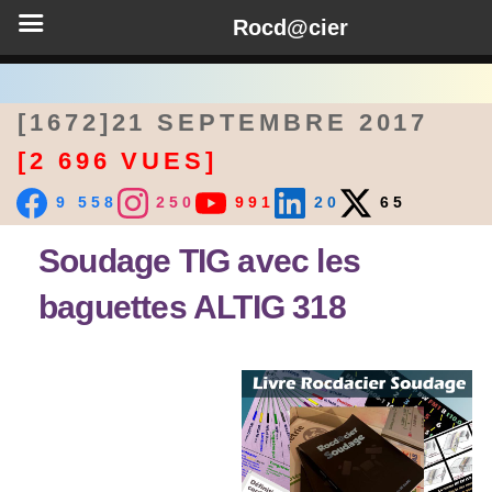
Rocd@cier
[1672]21 SEPTEMBRE 2017
[2 696 VUES]
9 558
250
991
20
65
Soudage TIG avec les
baguettes ALTIG 318