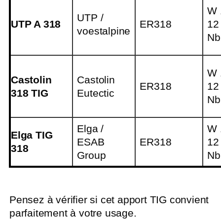
W 
UTP /
UTP A 318
ER318
12
voestalpine
Nb
W 
Castolin
Castolin
ER318
12
318 TIG
Eutectic
Nb
Elga /
W 
Elga TIG
ESAB
ER318
12
318
Group
Nb
Pensez à vérifier si cet apport TIG convient
parfaitement à votre usage.