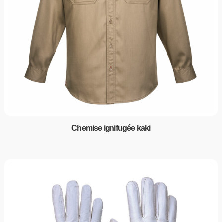
Chemise ignifugée kaki