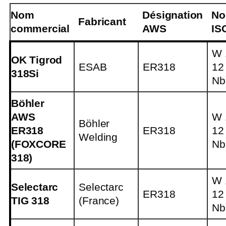
Nom
Désignation
No
Fabricant
commercial
AWS
IS
W 
OK Tigrod
ESAB
ER318
12
318Si
Nb
Böhler
AWS
W 
Böhler
ER318
ER318
12
Welding
(FOXCORE
Nb
318)
W 
Selectarc
Selectarc
ER318
12
TIG 318
(France)
Nb