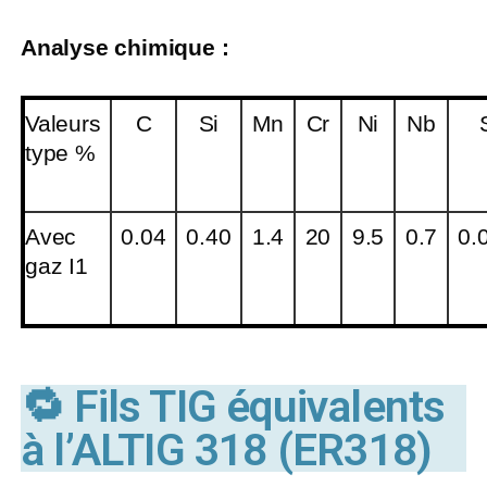
Analyse chimique :
Valeurs
C
Si
Mn
Cr
Ni
Nb
type %
Avec
0.04
0.40
1.4
20
9.5
0.7
0.
gaz I1
🔁 Fils TIG équivalents
à l’ALTIG 318 (ER318)