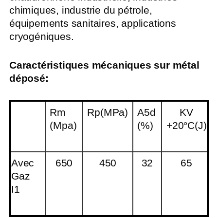
chimiques, industrie du pétrole,
équipements sanitaires, applications
cryogéniques.
Caractéristiques mécaniques sur métal
déposé:
Rm
Rp(MPa)
A5d
KV
(Mpa)
(%)
+20°C(J)
Avec
650
450
32
65
Gaz
I1