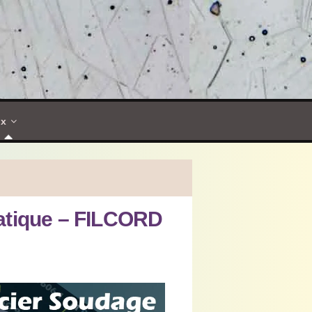
ux
atique – FILCORD