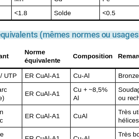
<1.8
Solde
<0.5
G équivalents (mêmes normes ou usages
Norme
ant
Composition
Remar
équivalente
 / UTP
ER CuAl-A1
Cu-Al
Bronze
arc
Cu + ~8,5%
Soudag
ER CuAl-A1
e)
Al
ou rec
in
Très ut
ER CuAl-A1
CuAl
ic
hélices
de
Très b
ER CuAl-A1
Cu-Al