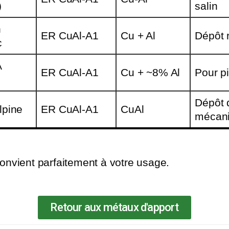
)
salin
n
ER CuAl-A1
Cu + Al
Dépôt r
c
A
ER CuAl-A1
Cu + ~8% Al
Pour p
Dépôt 
lpine
ER CuAl-A1
CuAl
mécan
 convient parfaitement à votre usage.
Retour aux métaux d'apport