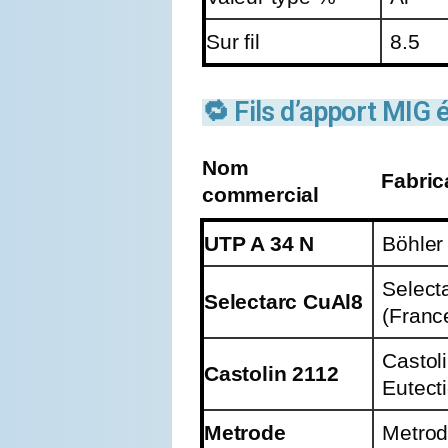
Sur fil
8.5
🔁 Fils d’apport MI
Nom
Fabric
commercial
UTP A 34 N
Böhler
Select
Selectarc CuAl8
(Franc
Castol
Castolin 2112
Eutect
Metrode
Metro