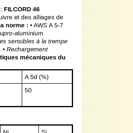
e:
FILCORD 46
vre et des alliages de
 la norme :
• AWS A 5-7
cupro-aluminium
es sensibles à la trempe
.
• Rechargement
stiques mécaniques du
A 5d (%)
50
Ni
Si