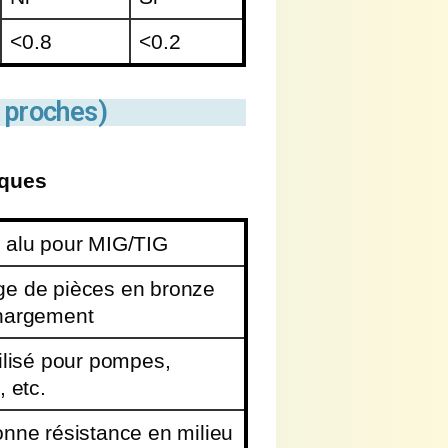
<0.8
<0.2
 proches)
ques
 alu pour MIG/TIG
e de pièces en bronze
hargement
ilisé pour pompes,
, etc.
onne résistance en milieu