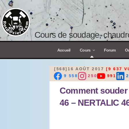
Cours de soudage, chaudro
Accueil
Cours
Forum
Ou
[568]16 AOÛT 2017
[9 637 V
9 558
250
991
2
Comment souder l
46 – NERTALIC 4