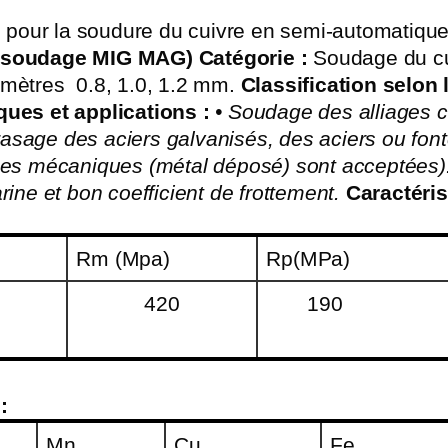
il pour la soudure du cuivre en semi-automatiqu
r soudage MIG MAG)
Catégorie :
Soudage du cui
amètres 0.8, 1.0, 1.2 mm.
Classification selon
ques et applications :
• Soudage des alliages 
asage des aciers galvanisés, des aciers ou font
ques mécaniques (métal déposé) sont acceptées)
rine et bon coefficient de frottement.
Caractéri
Rm (Mpa)
Rp(MPa)
420
190
:
Mn
Cu
Fe