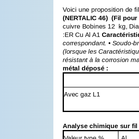
Voici une proposition de f
(NERTALIC 46) (Fil pou
cuivre Bobines 12 kg, Di
:ER Cu Al A1
Caractéristi
correspondant.
• Soudo-br
(lorsque les Caractéristi
résistant à la corrosion ma
métal déposé :
Avec gaz L1
Analyse chimique sur fil 
Valeur type %
Al