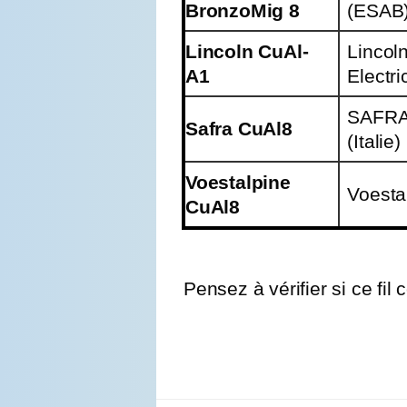
BronzoMig 8
(ESAB
Lincoln CuAl-
Lincol
A1
Electri
SAFR
Safra CuAl8
(Italie)
Voestalpine
Voesta
CuAl8
Pensez à vérifier si ce fil