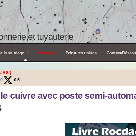
nnerie et tuyauterie
tils soudage
Boutique
Peintures usines
Contact/Résea
UES]
0
65
e cuivre avec poste semi-autom
6