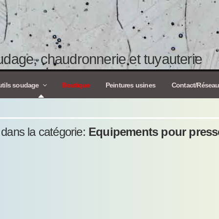
dage, chaudronnerie et tuyauterie
tils soudage
Boutique
Peintures usines
Contact/Résea
s dans la catégorie:
Equipements pour press