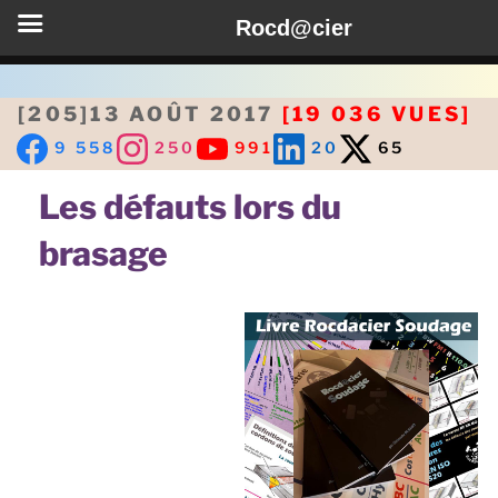
Rocd@cier
Aller
au
[205]13 AOÛT 2017
[19 036 VUES]
contenu
9 558
250
991
20
65
principal
Les défauts lors du
brasage