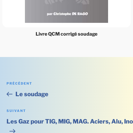
Livre QCM corrigé soudage
Navigation
PRÉCÉDENT
Article
Le soudage
précédent
de
SUIVANT
Article
l’article
Les Gaz pour TIG, MIG, MAG. Aciers, Alu, In
suivant