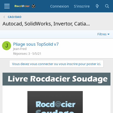
Connexion
S'inscrire
CAO/DAO
Autocad, SolidWorks, Invertor, Catia...
Filtres
Pliage sous TopSolid v7
J
Jean-Fred
Réponses
3
5/5/21
Vous devez vous connecter ou vous inscrire pour poster ici.