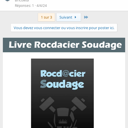
Bricoleur
Réponses
1
4/4/24
Dernier
1 sur 3
Suivant
Vous devez vous connecter ou vous inscrire pour poster ici.