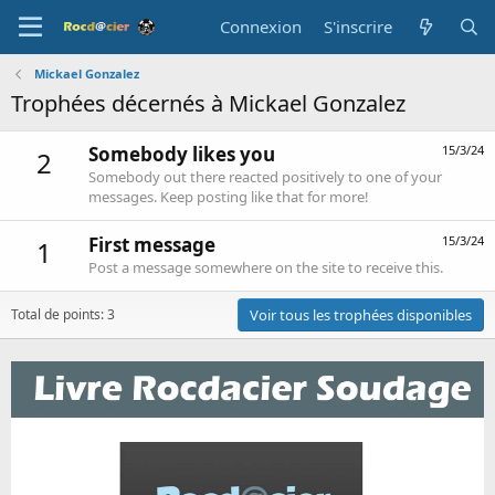
Connexion
S'inscrire
Mickael Gonzalez
Trophées décernés à Mickael Gonzalez
Somebody likes you
15/3/24
2
Somebody out there reacted positively to one of your
messages. Keep posting like that for more!
First message
15/3/24
1
Post a message somewhere on the site to receive this.
Total de points: 3
Voir tous les trophées disponibles