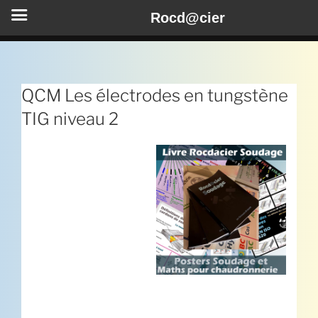
Rocd@cier
Aller
au
contenu
QCM Les électrodes en tungstène
principal
TIG niveau 2