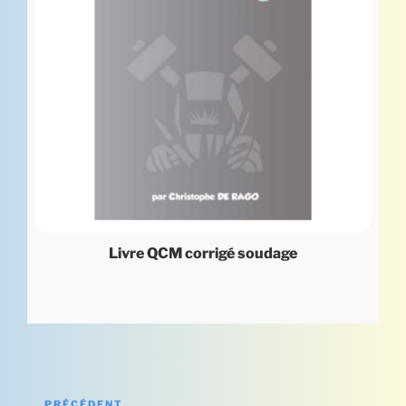
Livre QCM corrigé soudage
Navigation
PRÉCÉDENT