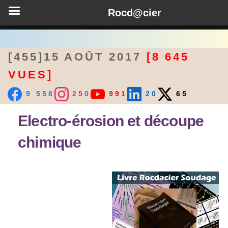
Rocd@cier
[455]15 AOÛT 2017
[8 645
VUES]
9 558
250
991
20
65
Electro-érosion et découpe
chimique