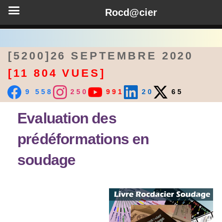
Rocd@cier
[5200]26 SEPTEMBRE 2020
[11 804 VUES]
9 558
250
991
20
65
Evaluation des
prédéformations en
soudage