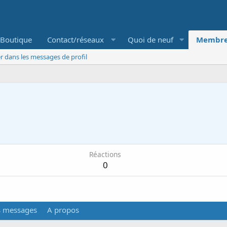
Boutique
Contact/réseaux
Quoi de neuf
Membre
r dans les messages de profil
5
Réactions
0
s messages
A propos