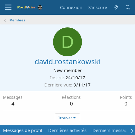
Connexion
S'inscrire
Membres
D
david.rostankowski
New member
Inscrit
24/10/17
Dernière vue
9/11/17
Messages
Réactions
Points
4
0
0
Trouver
Messages de profil
Dernières activités
Derniers messages