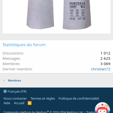
Statistiques du forum
Discussions
1 012
Messages
2 625
Membres
3 069
Dernier membre
christian72
Membres
Français (FR)
Nous contacter
Termes et règles
Politique de confidentialité
Aide
Accueil
R
S
S
®
Community platform by XenForo
© 2010-2024 XenForo Ltd.
|
Traduction