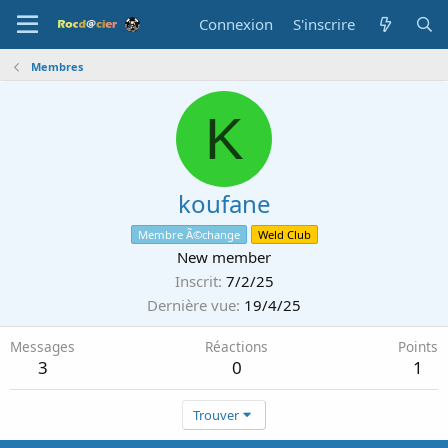
Connexion
S'inscrire
Membres
K
koufane
Membre Ã©change
Weld Club
New member
Inscrit
7/2/25
Dernière vue
19/4/25
Messages
Réactions
Points
3
0
1
Trouver