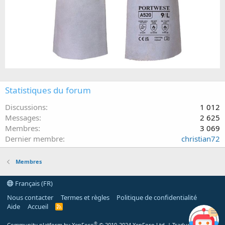
Statistiques du forum
Discussions
1 012
Messages
2 625
Membres
3 069
Dernier membre
christian72
Membres
Français (FR)
Nous contacter
Termes et règles
Politique de confidentialité
Aide
Accueil
R
S
S
®
Community platform by XenForo
© 2010-2024 XenForo Ltd.
|
Traduction