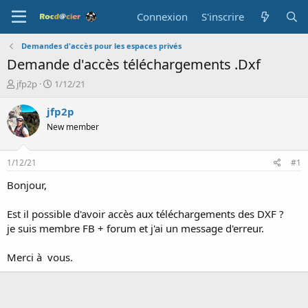
Connexion
S'inscrire
Demandes d'accès pour les espaces privés
Demande d'accès téléchargements .Dxf
A
D
jfp2p
1/12/21
u
a
t
t
jfp2p
e
e
New member
u
d
r
e
d
d
1/12/21
#1
e
é
l
b
Bonjour,
a
u
d
t
Est il possible d'avoir accès aux téléchargements des DXF ?
i
je suis membre FB + forum et j'ai un message d'erreur.
s
c
Merci à vous.
u
s
s
i
o