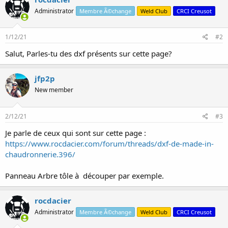
Administrator
Membre Ã©change
Weld Club
CRCI Creusot
1/12/21
#2
Salut, Parles-tu des dxf présents sur cette page?
jfp2p
New member
2/12/21
#3
Je parle de ceux qui sont sur cette page :
https://www.rocdacier.com/forum/threads/dxf-de-made-in-
chaudronnerie.396/
Panneau Arbre tôle à découper par exemple.
rocdacier
Administrator
Membre Ã©change
Weld Club
CRCI Creusot