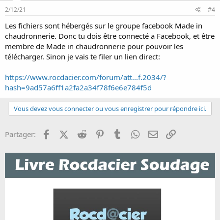
2/12/21
#4
Les fichiers sont hébergés sur le groupe facebook Made in
chaudronnerie. Donc tu dois être connecté a Facebook, et être
membre de Made in chaudronnerie pour pouvoir les
télécharger. Sinon je vais te filer un lien direct:
https://www.rocdacier.com/forum/att...f.2034/?
hash=9ad57a6ff1a2fa2a34f78f6e6e784f5d
Vous devez vous connecter ou vous enregistrer pour répondre ici.
Facebook
X (Twitter)
Reddit
Pinterest
Tumblr
WhatsApp
Email
Lien
Partager: