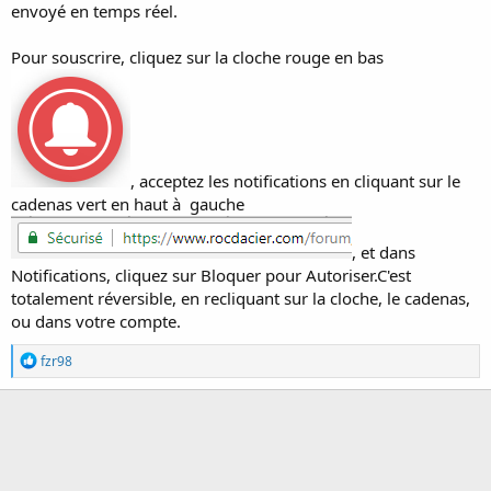
envoyé en temps réel.
n
Pour souscrire, cliquez sur la cloche rouge en bas
, acceptez les notifications en cliquant sur le
cadenas vert en haut à gauche
, et dans
Notifications, cliquez sur Bloquer pour Autoriser.C'est
totalement réversible, en recliquant sur la cloche, le cadenas,
ou dans votre compte.
R
fzr98
é
a
c
t
i
o
n