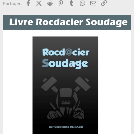
Facebook
X (Twitter)
Reddit
Pinterest
Tumblr
WhatsApp
Email
Lien
Partager: