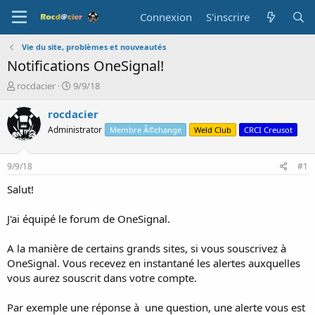
Connexion
S'inscrire
Vie du site, problèmes et nouveautés
Notifications OneSignal!
A
D
rocdacier
9/9/18
u
a
t
t
rocdacier
e
e
Administrator
Membre Ã©change
Weld Club
CRCI Creusot
u
d
r
e
d
d
9/9/18
#1
e
é
l
b
Salut!
a
u
d
t
J'ai équipé le forum de OneSignal.
i
s
A la manière de certains grands sites, si vous souscrivez à
c
OneSignal. Vous recevez en instantané les alertes auxquelles
u
s
vous aurez souscrit dans votre compte.
s
i
Par exemple une réponse à une question, une alerte vous est
o