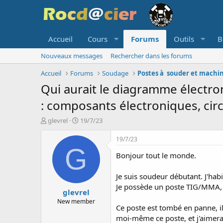
Accueil
Cours
Forums
Outils
B
Nouveaux messages
Rechercher dans les forums
Accueil
Forums
Soudage
Postes à souder et machi
Qui aurait le diagramme électr
: composants électroniques, cir
A
D
glevrel
19/7/23
u
a
t
t
19/7/23
e
e
G
Bonjour tout le monde.
u
d
r
e
d
d
Je suis soudeur débutant. J'habi
e
é
Je possède un poste TIG/MMA,
glevrel
l
b
a
u
New member
Ce poste est tombé en panne, il
d
t
moi-même ce poste, et j'aimera
i