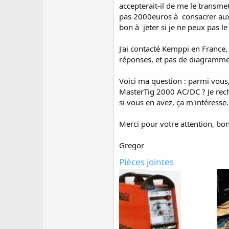
s
accepterait-il de me le transmet
c
pas 2000euros à consacrer aux 
u
bon à jeter si je ne peux pas 
s
s
J'ai contacté Kemppi en France, 
i
réponses, et pas de diagramme
o
n
Voici ma question : parmi vous
MasterTig 2000 AC/DC ? Je rech
si vous en avez, ça m'intéresse.
Merci pour votre attention, bo
Gregor
Pièces jointes