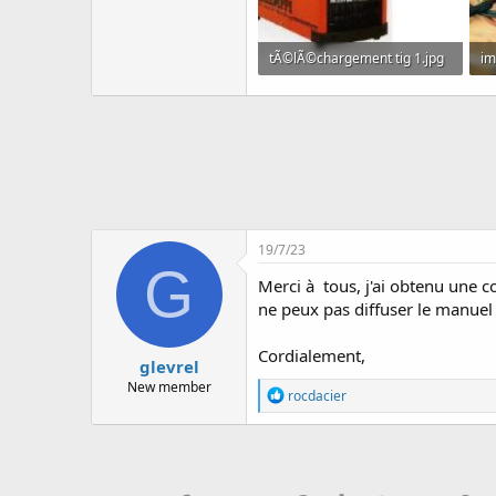
tÃ©lÃ©chargement tig 1.jpg
im
52.5 KB · Affichages: 380
11
19/7/23
G
Merci à tous, j'ai obtenu une
ne peux pas diffuser le manuel 
Cordialement,
glevrel
New member
R
rocdacier
é
a
c
t
i