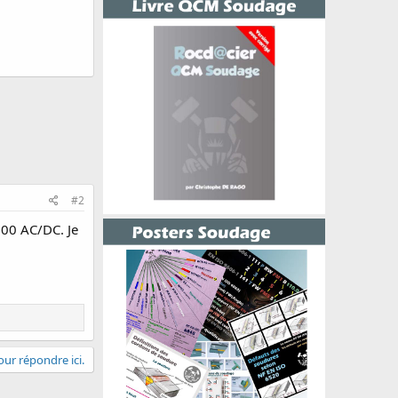
#2
000 AC/DC. Je
ur répondre ici.