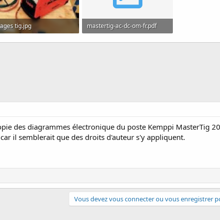
ages tig.jpg
mastertig-ac-dc-om-fr.pdf
.9 KB · Affichages: 353
1.4 Mo · Affichages: 503
 copie des diagrammes électronique du poste Kemppi MasterTig 2
car il semblerait que des droits d'auteur s'y appliquent.
Vous devez vous connecter ou vous enregistrer po