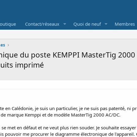
outique
Contact/réseaux
Quoi de neuf
Membres
nes
onique du poste KEMPPI MasterTig 2000 
cuits imprimé
te en Calédonie, je suis un particulier, je ne suis pas patenté, ni p
 de marque Kemppi et de modèle MasterTig 2000 AC/DC.
 se met en défaut et ne veut plus rien souder. Je souhaite essayer
is pouvoir me procurer le diagramme électronique de l'appareil.