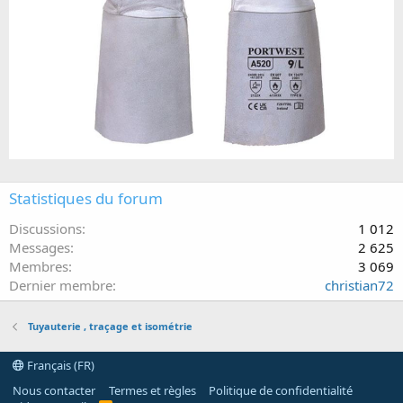
Statistiques du forum
Discussions
1 012
Messages
2 625
Membres
3 069
Dernier membre
christian72
Tuyauterie , traçage et isométrie
Français (FR)
Nous contacter
Termes et règles
Politique de confidentialité