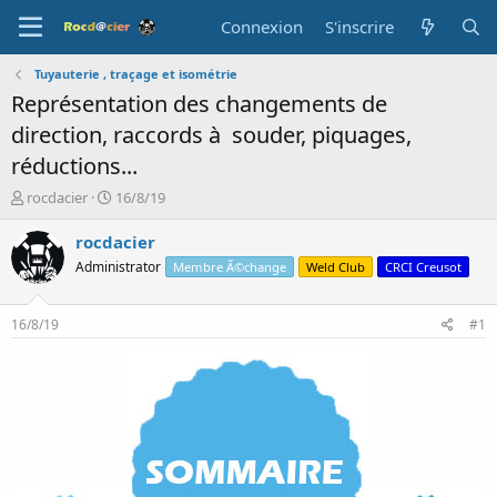
Connexion
S'inscrire
Tuyauterie , traçage et isométrie
Représentation des changements de
direction, raccords à souder, piquages,
réductions...
A
D
rocdacier
16/8/19
u
a
t
t
rocdacier
e
e
Administrator
Membre Ã©change
Weld Club
CRCI Creusot
u
d
r
e
d
d
16/8/19
#1
e
é
l
b
a
u
d
t
i
s
c
u
s