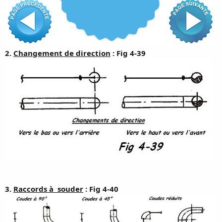
s
i
o
n
2.
Changement de direction
: Fig 4-39
3.
Raccords à souder
: Fig 4-40