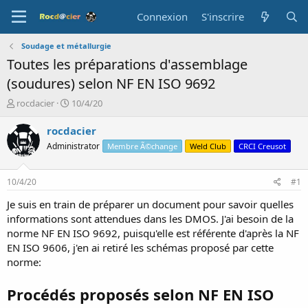
Connexion
S'inscrire
Soudage et métallurgie
Toutes les préparations d'assemblage
(soudures) selon NF EN ISO 9692
A
D
rocdacier
10/4/20
u
a
t
t
rocdacier
e
e
Administrator
Membre Ã©change
Weld Club
CRCI Creusot
u
d
r
e
d
d
10/4/20
#1
e
é
l
b
Je suis en train de préparer un document pour savoir quelles
a
u
informations sont attendues dans les DMOS. J'ai besoin de la
d
t
norme NF EN ISO 9692, puisqu'elle est référente d'après la NF
i
EN ISO 9606, j'en ai retiré les schémas proposé par cette
s
norme:
c
u
s
Procédés proposés selon NF EN ISO
s