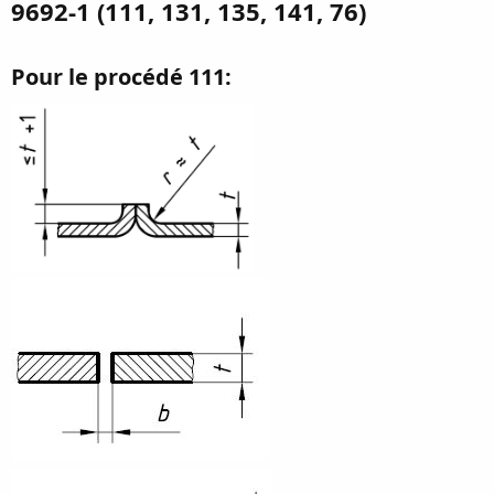
9692-1 (111, 131, 135, 141, 76)
i
o
n
Pour le procédé 111:​