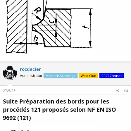
rocdacier
Administrator
Membre Ã©change
Weld Club
CRCI Creusot
27/5/25
#4
Suite Préparation des bords pour les
procédés 121 proposés selon NF EN ISO
9692 (121)​