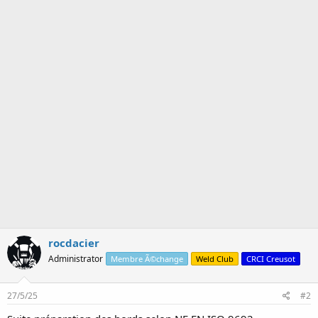
rocdacier
Administrator
Membre Ã©change
Weld Club
CRCI Creusot
27/5/25
#2