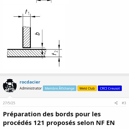
rocdacier
Administrator
Membre Ã©change
Weld Club
CRCI Creusot
27/5/25
#3
Préparation des bords pour les
procédés 121 proposés selon NF EN