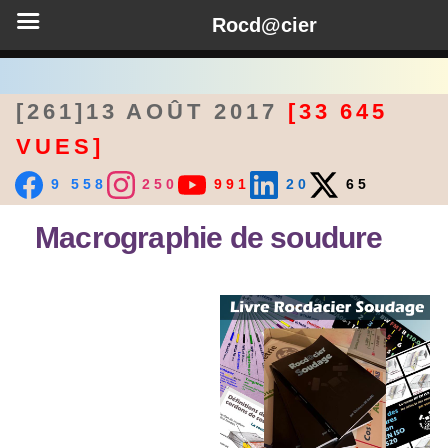
Rocd@cier
[261]13 AOÛT 2017
[33 645
VUES]
9 558
250
991
20
65
Macrographie de soudure