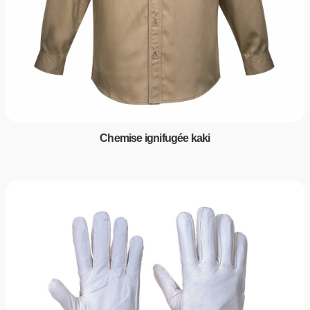
Chemise ignifugée kaki