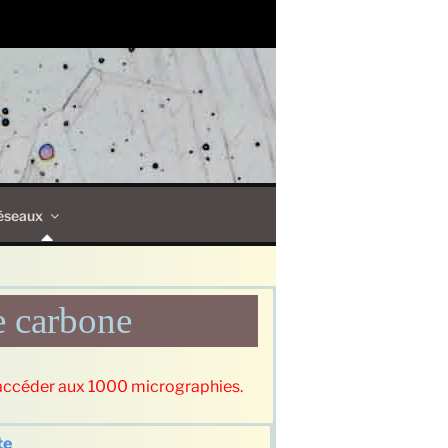
éseaux
e carbone
accéder aux 1000 micrographies.
te