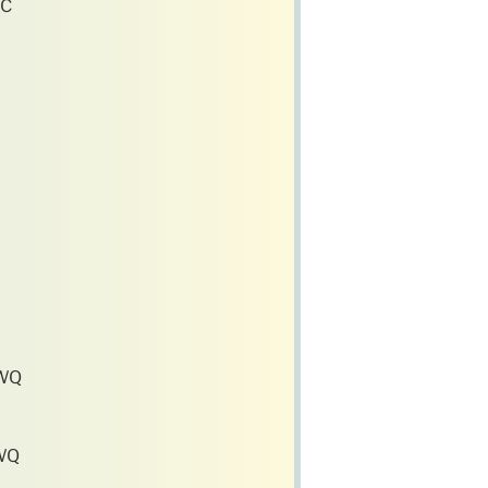
C
 WQ
WQ