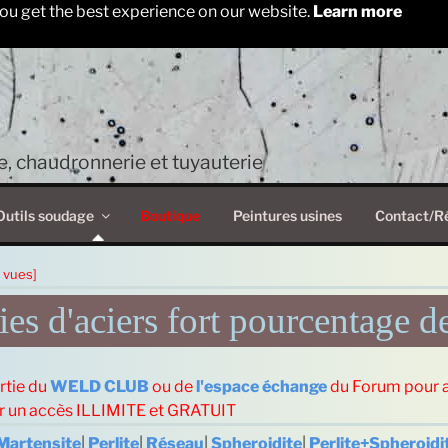
ou get the best experience on our website.
Learn more
, chaudronnerie et tuyauterie
Outils soudage
Boutique
Peintures usines
Contact/R
 vues]
es d'aciers fort pourcentage d
rtie du
WELD CLUB
ou de
l'espace échange
du Forum pour 
ur un accès ILLIMITE et GRATUIT
Martensite
|
Perlite
|
Réseau
|
Spheroidite
|
Perlite+Spheroidi