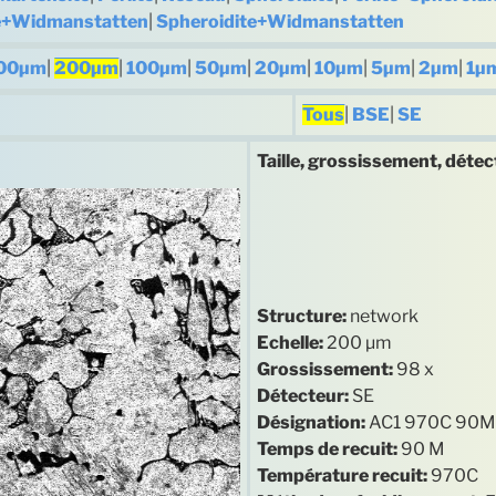
te+Widmanstatten
|
Spheroidite+Widmanstatten
00µm
|
200µm
|
100µm
|
50µm
|
20µm
|
10µm
|
5µm
|
2µm
|
1µ
Tous
|
BSE
|
SE
Taille, grossissement, détec
Structure:
network
Echelle:
200 µm
Grossissement:
98 x
Détecteur:
SE
Désignation:
AC1 970C 90M
Temps de recuit:
90 M
Température recuit:
970C