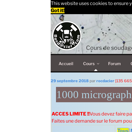
This website uses cookies to ensure y
Got it!
Aller
au
contenu
principal
Cours de soudage
Accueil
Cours
Forum
Publié
29 septembre 2018
par
rocdacier
[135 665
le
1000 micrographi
ACCES LIMITE !!
Vous devez faire pa
Faites une demande sur le forum po
Tous
|