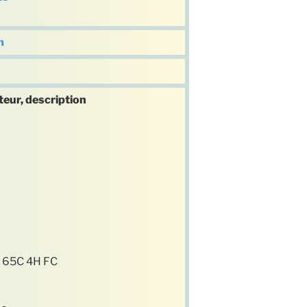
m
teur, description
 65C 4H FC