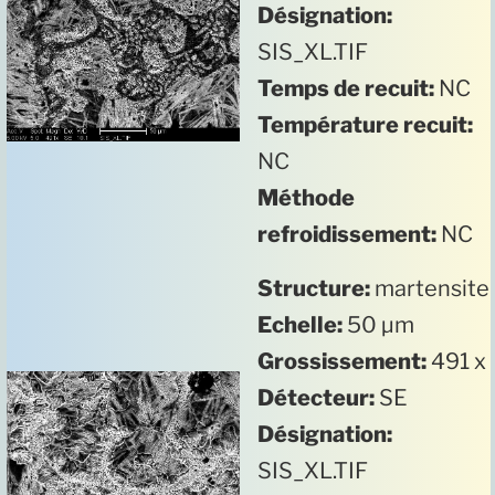
Désignation:
SIS_XL.TIF
Temps de recuit:
NC
Température recuit:
NC
Méthode
refroidissement:
NC
Structure:
martensite
Echelle:
50 µm
Grossissement:
491 x
Détecteur:
SE
Désignation:
SIS_XL.TIF