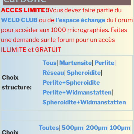
ACCES LIMITE !!
Vous devez faire partie du
WELD CLUB
ou de
l'espace échange
du Forum
pour accéder aux 1000 micrographies. Faites
une demande sur le forum pour un accès
ILLIMITE et GRATUIT
Tous
|
Martensite
|
Perlite
|
Réseau
|
Spheroidite
|
Choix
Perlite+Spheroidite
structure:
Perlite+Widmanstatten
|
Spheroidite+Widmanstatten
Toutes
|
500µm
|
200µm
|
100µm
|
Choix