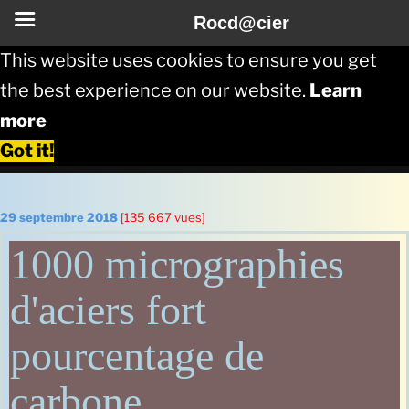
Rocd@cier
This website uses cookies to ensure you get
the best experience on our website.
Learn
more
Got it!
Aller
au
Publié
29 septembre 2018
[135 667 vues]
le
contenu
1000 micrographies
principal
d'aciers fort
pourcentage de
carbone