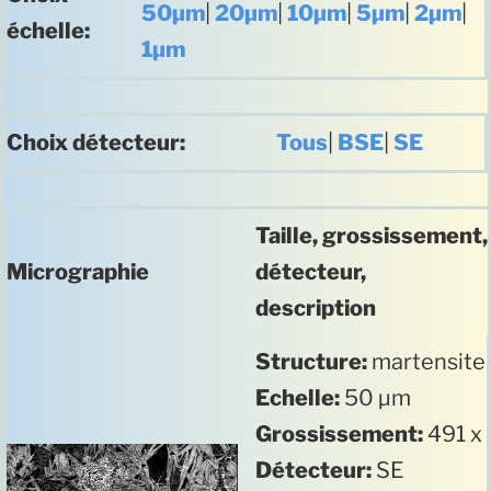
50µm
|
20µm
|
10µm
|
5µm
|
2µm
|
échelle:
1µm
Choix détecteur:
Tous
|
BSE
|
SE
Taille, grossissement,
Micrographie
détecteur,
description
Structure:
martensite
Echelle:
50 µm
Grossissement:
491 x
Détecteur:
SE