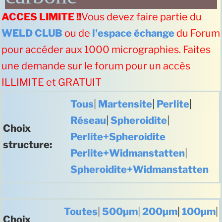
ACCES LIMITE !!
Vous devez faire partie du
WELD CLUB
ou de
l'espace échange
du Forum
pour accéder aux 1000 micrographies. Faites
une demande sur le forum pour un accès
ILLIMITE et GRATUIT
Tous
|
Martensite
|
Perlite
|
Réseau
|
Spheroidite
|
Choix
Perlite+Spheroidite
structure:
Perlite+Widmanstatten
|
Spheroidite+Widmanstatten
Toutes
|
500µm
|
200µm
|
100µm
|
Choix