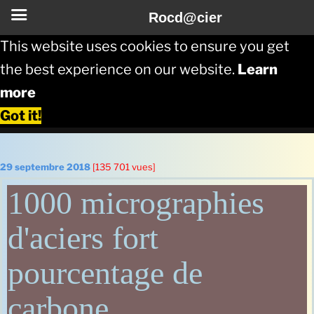
Rocd@cier
This website uses cookies to ensure you get
the best experience on our website.
Learn
more
Got it!
Aller
au
Publié
29 septembre 2018
[135 701 vues]
le
contenu
1000 micrographies
principal
d'aciers fort
pourcentage de
carbone