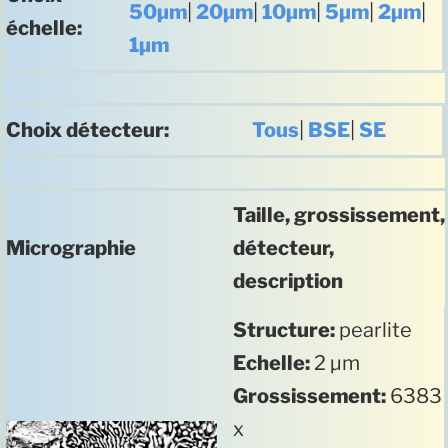
50µm
|
20µm
|
10µm
|
5µm
|
2µm
|
échelle:
1µm
Choix détecteur:
Tous
|
BSE
|
SE
Taille, grossissement,
Micrographie
détecteur,
description
Structure:
pearlite
Echelle:
2 µm
Grossissement:
6383
x