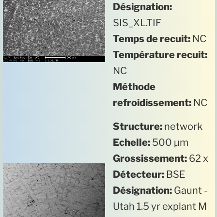
Désignation:
SIS_XL.TIF
Temps de recuit:
NC
Température recuit:
NC
Méthode
refroidissement:
NC
Structure:
network
Echelle:
500 µm
Grossissement:
62 x
Détecteur:
BSE
Désignation:
Gaunt -
Utah 1.5 yr explant M