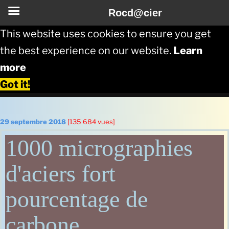
Rocd@cier
This website uses cookies to ensure you get
the best experience on our website.
Learn
more
Got it!
Aller
au
Publié
29 septembre 2018
[135 684 vues]
le
contenu
1000 micrographies
principal
d'aciers fort
pourcentage de
carbone