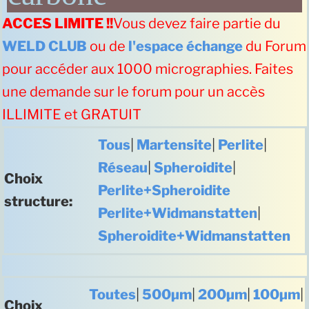
ACCES LIMITE !!
Vous devez faire partie du
WELD CLUB
ou de
l'espace échange
du Forum
pour accéder aux 1000 micrographies. Faites
une demande sur le forum pour un accès
ILLIMITE et GRATUIT
Tous
|
Martensite
|
Perlite
|
Réseau
|
Spheroidite
|
Choix
Perlite+Spheroidite
structure:
Perlite+Widmanstatten
|
Spheroidite+Widmanstatten
Toutes
|
500µm
|
200µm
|
100µm
|
Choix