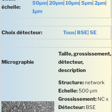
50µm
|
20µm
|
10µm
|
5µm
|
2µm
|
échelle:
1µm
Choix détecteur:
Tous
|
BSE
|
SE
Taille, grossissement,
Micrographie
détecteur,
description
Structure:
network
Echelle:
500 µm
Grossissement:
NC x
Détecteur:
BSE