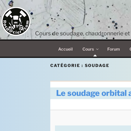
Aller
au
contenu
principal
Cours de soudage, chaudronnerie et 
Accueil
Cours
Forum
CATÉGORIE :
SOUDAGE
Le soudage orbital