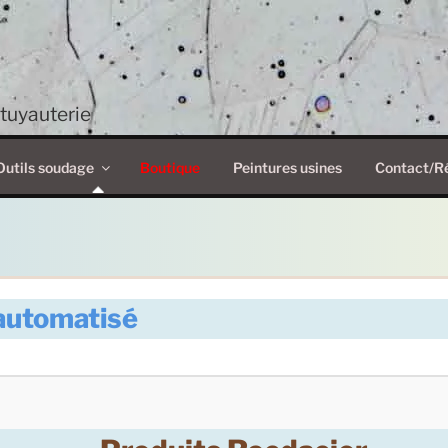
tuyauterie
Outils soudage
Boutique
Peintures usines
Contact/R
 automatisé