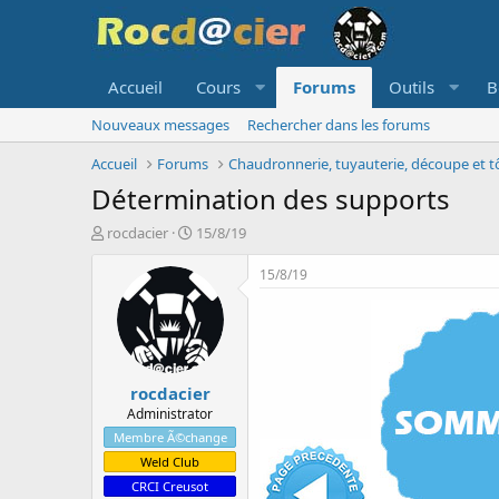
Accueil
Cours
Forums
Outils
B
Nouveaux messages
Rechercher dans les forums
Accueil
Forums
Chaudronnerie, tuyauterie, découpe et tô
Détermination des supports
A
D
rocdacier
15/8/19
u
a
t
t
15/8/19
e
e
u
d
r
e
d
d
e
é
rocdacier
l
b
a
u
Administrator
d
t
Membre Ã©change
i
Weld Club
s
CRCI Creusot
c