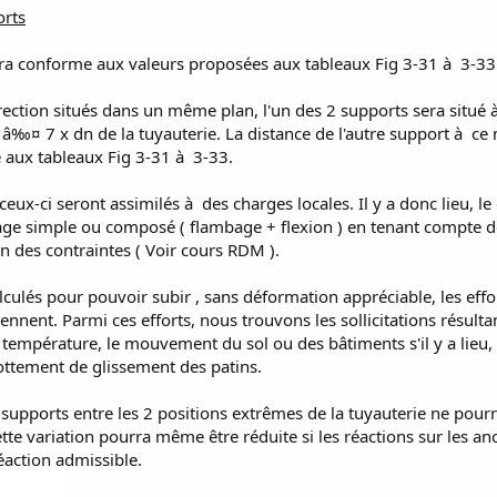
orts
 sera conforme aux valeurs proposées aux tableaux Fig 3-31 à 3-33
ection situés dans un même plan, l'un des 2 supports sera situé
) â‰¤ 7 x dn de la tuyauterie. La distance de l'autre support à c
 aux tableaux Fig 3-31 à 3-33.
ceux-ci seront assimilés à des charges locales. Il y a donc lieu, le
bage simple ou composé ( flambage + flexion ) en tenant compte d
on des contraintes ( Voir cours RDM ).
lculés pour pouvoir subir , sans déformation appréciable, les effo
iennent. Parmi ces efforts, nous trouvons les sollicitations résult
la température, le mouvement du sol ou des bâtiments s'il y a lieu, 
frottement de glissement des patins.
 supports entre les 2 positions extrêmes de la tuyauterie ne pour
te variation pourra même être réduite si les réactions sur les an
réaction admissible.