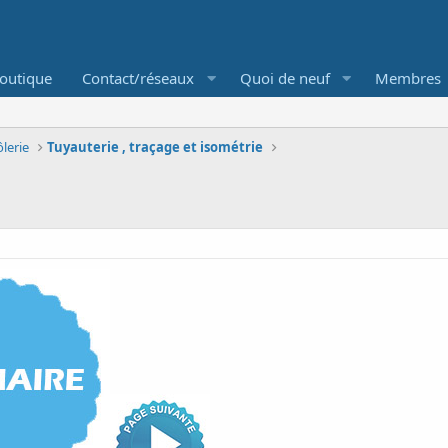
outique
Contact/réseaux
Quoi de neuf
Membres
lerie
Tuyauterie , traçage et isométrie