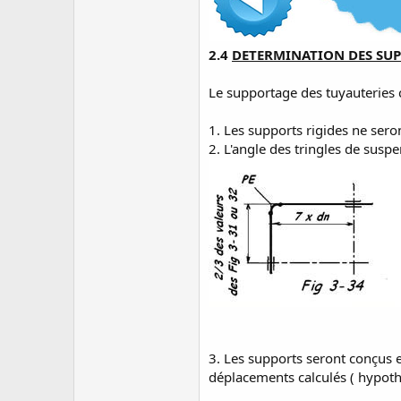
u
s
s
2.4
DETERMINATION DES SU
i
o
n
Le supportage des tuyauteries 
1. Les supports rigides ne se
2. L'angle des tringles de suspe
3. Les supports seront conçus e
déplacements calculés ( hypoth