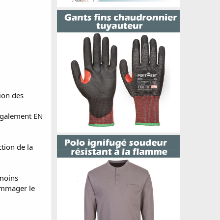
sion des
également EN
tion de la
 moins
dommager le