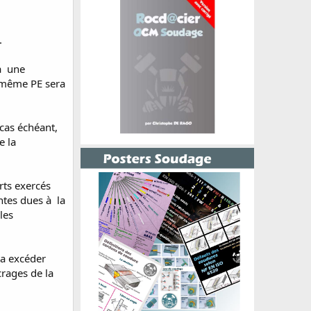
.
 à une
e même PE sera
 cas échéant,
e la
rts exercés
antes dues à la
les
ra excéder
crages de la