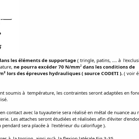
dans les éléments de supportage
( tringle, patins, .... à l'exclu
ature,
ne pourra excéder 70 N/mm
²
dans les conditions de
 lors des épreuves hydrauliques ( source CODETI ).
( voir 
sont soumis à température, les contraintes seront adaptées en fonc
isé.
en contact avec la tuyauterie sera réalisé en métal de nuance au
terie. Les attaches seront étudiées et réalisées afin d'éviter d'en
un pendard sera placée à l'extérieur du calorifuge ).
es à la torsion, ainsi qu'à la flexion latérale Fig 3-35.