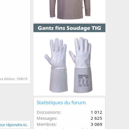
re édition:
19/8/19
Statistiques du forum
Discussions
1 012
Messages
2 625
Membres
3 069
ur répondre ici.