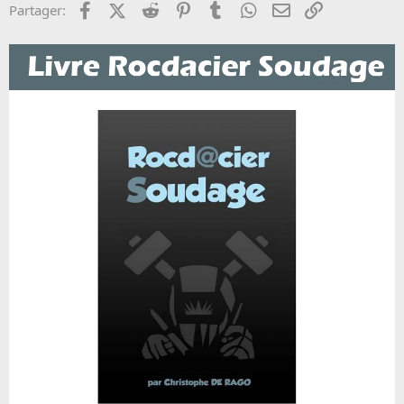
Facebook
X (Twitter)
Reddit
Pinterest
Tumblr
WhatsApp
Email
Lien
Partager: