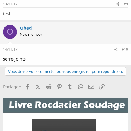
13/11/17
#9
test
Obed
O
New member
14/11/17
#10
serre-joints
Vous devez vous connecter ou vous enregistrer pour répondre ici.
Facebook
X (Twitter)
Reddit
Pinterest
Tumblr
WhatsApp
Email
Lien
Partager: