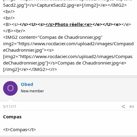
5acd2.jpg"]</s>Capture5acd2.jpg<e>[/img2]</e></IMG2>
<br/>
<br/>
<B><s>
</s><U><s>
</s>Photo réelle:<e>
</e></U><e>
</e>
</B><br/>
<IMG2 content="Compas de Chaudronnier.jpg"
img2="https://www.rocdacier.com/upload2/images/Compasd
eChaudronnier.jpg"><s>
[img2="https://www.rocdacier.com/upload2/images/Compas
deChaudronnier.jpg"]</s>Compas de Chaudronnier.jpg<e>
[/img2]</e></IMG2></r>
Obed
O
New member
5/11/17
#4
Compas
<t>Compas</t>