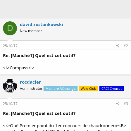
david.rostankowski
D
New member
25/10/17
#2
Re: [Manche1] Quel est cet outil?
<t>Compas</t>
rocdacier
Administrator
Membre Ã©change
Weld Club
CRCI Creusot
25/10/17
#3
Re: [Manche1] Quel est cet outil?
<r>Oui! Premier point du 1er concours de chaudronnerie<B>