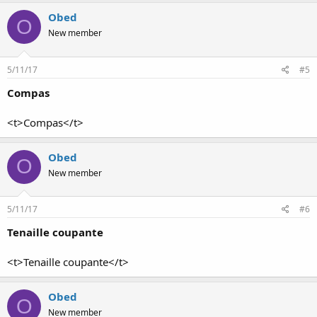
Obed
O
New member
5/11/17
#5
Compas
<t>Compas</t>
Obed
O
New member
5/11/17
#6
Tenaille coupante
<t>Tenaille coupante</t>
Obed
O
New member