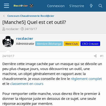
Connexion
S'inscrire
Concours Chaudronnerie Rocd@cier
[Manche5] Quel est cet outil?
A
D
rocdacier
24/10/17
u
a
t
t
rocdacier
e
e
Administrator
Membre Ã©change
Weld Club
CRCI Creusot
u
d
r
e
d
d
24/10/17
#1
e
é
l
b
Derrière cette image cachée par un masque qui se dévoile un
a
u
peu plus chaque jours, vous découvrirez un outil, une
d
t
machine, un objet généralement en rapport avec la
i
chaudronnerie. Je vous conseille de lire le
règlement complet
s
et le
classement en cours
c
u
s
Pour remporter cette manche, vous devrez être le premier à
s
donner la réponse juste en dessous de ce sujet. une seule
i
réponse acceptée par membre.
o