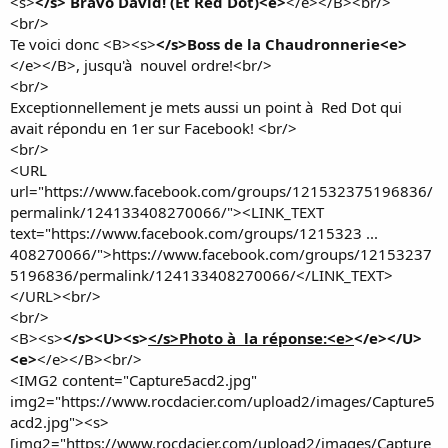
<s>
</s> Bravo David! (Et Red Dot)<e>
</e></B><br/>
<br/>
Te voici donc <B><s>
</s>Boss de la Chaudronnerie<e>
</e></B>, jusqu'à nouvel ordre!<br/>
<br/>
Exceptionnellement je mets aussi un point à Red Dot qui
avait répondu en 1er sur Facebook! <br/>
<br/>
<URL
url="https://www.facebook.com/groups/121532375196836/
permalink/124133408270066/"><LINK_TEXT
text="https://www.facebook.com/groups/1215323 ...
408270066/">https://www.facebook.com/groups/12153237
5196836/permalink/124133408270066/</LINK_TEXT>
</URL><br/>
<br/>
<B><s>
</s><U><s>
</s>Photo à la réponse:<e>
</e></U>
<e>
</e></B><br/>
<IMG2 content="Capture5acd2.jpg"
img2="https://www.rocdacier.com/upload2/images/Capture5
acd2.jpg"><s>
[img2="https://www.rocdacier.com/upload2/images/Capture