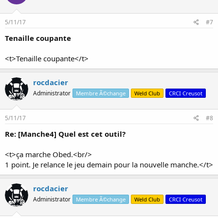
5/11/17
#7
Tenaille coupante
<t>Tenaille coupante</t>
rocdacier
Administrator
Membre Ã©change
Weld Club
CRCI Creusot
5/11/17
#8
Re: [Manche4] Quel est cet outil?
<t>ça marche Obed.<br/>
1 point. Je relance le jeu demain pour la nouvelle manche.</t>
rocdacier
Administrator
Membre Ã©change
Weld Club
CRCI Creusot