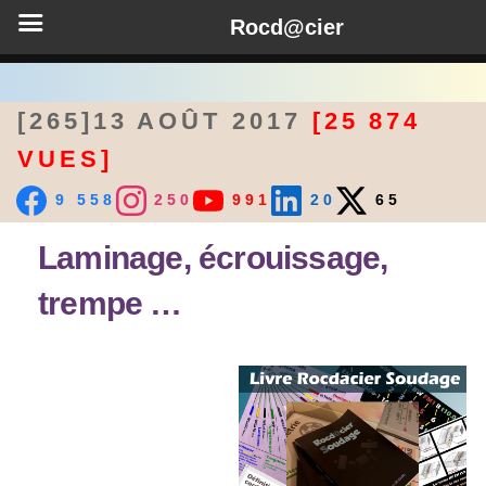
Rocd@cier
[265]13 AOÛT 2017
[25 874
VUES]
9 558
250
991
20
65
Laminage, écrouissage,
trempe …