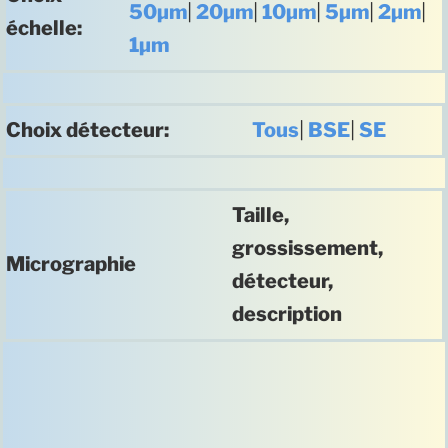
50µm
|
20µm
|
10µm
|
5µm
|
2µm
|
échelle:
1µm
Choix détecteur:
Tous
|
BSE
|
SE
Taille,
grossissement,
Micrographie
détecteur,
description