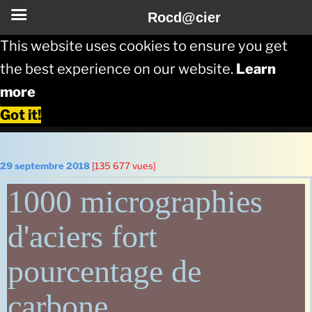
Rocd@cier
This website uses cookies to ensure you get
the best experience on our website.
Learn
more
Got it!
Aller
au
Publié
29 septembre 2018
[135 677 vues]
le
contenu
1000 micrographies
principal
d'aciers fort
pourcentage de
carbone