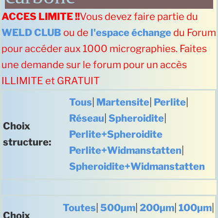
ACCES LIMITE !!
Vous devez faire partie du
WELD CLUB
ou de
l'espace échange
du Forum
pour accéder aux 1000 micrographies. Faites
une demande sur le forum pour un accès
ILLIMITE et GRATUIT
Tous
|
Martensite
|
Perlite
|
Réseau
|
Spheroidite
|
Choix
Perlite+Spheroidite
structure:
Perlite+Widmanstatten
|
Spheroidite+Widmanstatten
Toutes
|
500µm
|
200µm
|
100µm
|
Choix