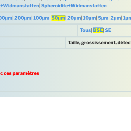
te+Widmanstatten
|
Spheroidite+Widmanstatten
00µm
|
200µm
|
100µm
|
50µm
|
20µm
|
10µm
|
5µm
|
2µm
|
1µ
Tous
|
BSE
|
SE
Taille, grossissement, détec
ec ces paramêtres