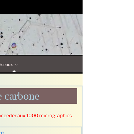
éseaux
e carbone
accéder aux 1000 micrographies.
te