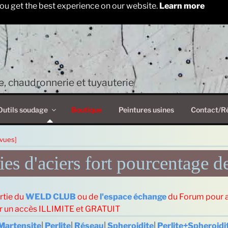
ou get the best experience on our website.
Learn more
, chaudronnerie et tuyauterie
Outils soudage
Boutique
Peintures usines
Contact/R
vues]
es d'aciers fort pourcentage d
rtie du
WELD CLUB
ou de
l'espace échange
du Forum pour 
ur un accès ILLIMITE et GRATUIT
Martensite
|
Perlite
|
Réseau
|
Spheroidite
|
Perlite+Spheroidi