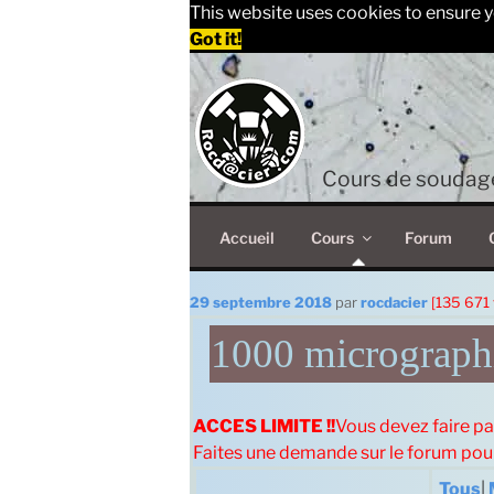
This website uses cookies to ensure y
Got it!
Aller
au
contenu
principal
Cours de soudage
Accueil
Cours
Forum
Publié
29 septembre 2018
par
rocdacier
[135 671 
le
1000 micrographi
ACCES LIMITE !!
Vous devez faire pa
Faites une demande sur le forum po
Tous
|