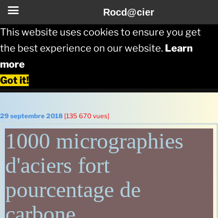
Rocd@cier
This website uses cookies to ensure you get
the best experience on our website.
Learn
more
Got it!
Aller
au
Publié
29 septembre 2018
[135 670 vues]
le
contenu
1000 micrographies
principal
d'aciers fort
pourcentage de
carbone