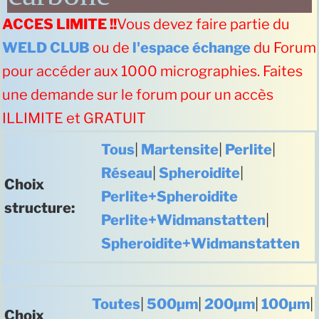
ACCES LIMITE !!
Vous devez faire partie du
WELD CLUB
ou de
l'espace échange
du Forum
pour accéder aux 1000 micrographies. Faites
une demande sur le forum pour un accès
ILLIMITE et GRATUIT
Tous
|
Martensite
|
Perlite
|
Réseau
|
Spheroidite
|
Choix
Perlite+Spheroidite
structure:
Perlite+Widmanstatten
|
Spheroidite+Widmanstatten
Toutes
|
500µm
|
200µm
|
100µm
|
Choix