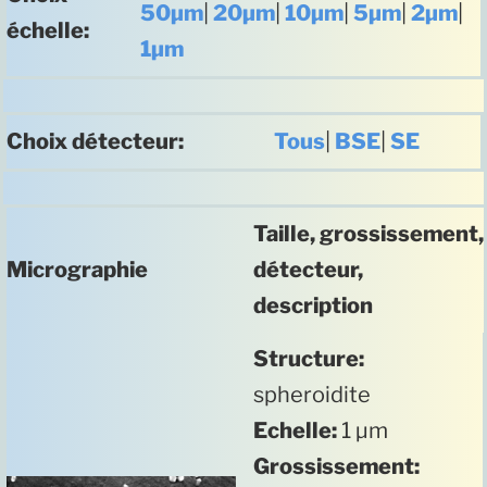
50µm
|
20µm
|
10µm
|
5µm
|
2µm
|
échelle:
1µm
Choix détecteur:
Tous
|
BSE
|
SE
Taille, grossissement,
Micrographie
détecteur,
description
Structure:
spheroidite
Echelle:
1 µm
Grossissement: