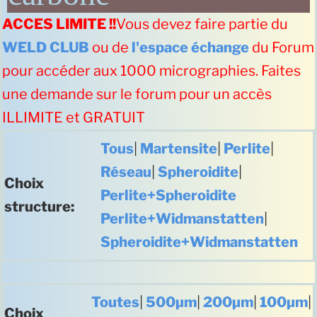
ACCES LIMITE !!
Vous devez faire partie du
WELD CLUB
ou de
l'espace échange
du Forum
pour accéder aux 1000 micrographies. Faites
une demande sur le forum pour un accès
ILLIMITE et GRATUIT
Tous
|
Martensite
|
Perlite
|
Réseau
|
Spheroidite
|
Choix
Perlite+Spheroidite
structure:
Perlite+Widmanstatten
|
Spheroidite+Widmanstatten
Toutes
|
500µm
|
200µm
|
100µm
|
Choix