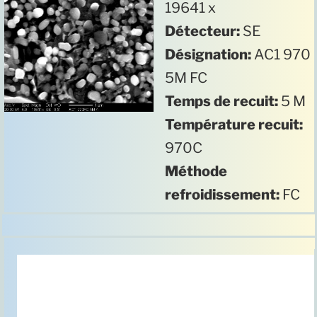
19641 x
Détecteur:
SE
Désignation:
AC1 970
5M FC
Temps de recuit:
5 M
Température recuit:
970C
Méthode
refroidissement:
FC