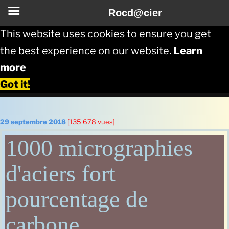
Rocd@cier
This website uses cookies to ensure you get
the best experience on our website.
Learn
more
Got it!
Aller
au
Publié
29 septembre 2018
[135 678 vues]
le
contenu
1000 micrographies
principal
d'aciers fort
pourcentage de
carbone