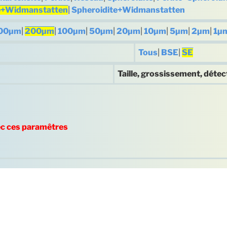
te+Widmanstatten
|
Spheroidite+Widmanstatten
00µm
|
200µm
|
100µm
|
50µm
|
20µm
|
10µm
|
5µm
|
2µm
|
1µ
Tous
|
BSE
|
SE
Taille, grossissement, détec
ec ces paramêtres