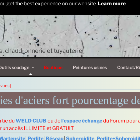
ou get the best experience on our website.
Learn more
, chaudronnerie et tuyauterie
Outils soudage
Boutique
Peintures usines
Contact/R
 vues]
es d'aciers fort pourcentage d
rtie du
WELD CLUB
ou de
l'espace échange
du Forum pour 
ur un accès ILLIMITE et GRATUIT
Martensite
|
Perlite
|
Réseau
|
Spheroidite
|
Perlite+Spheroidi