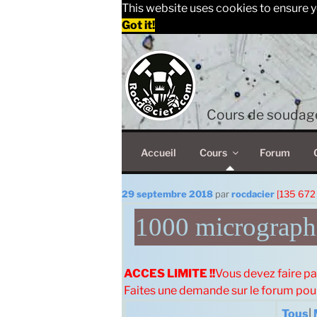
This website uses cookies to ensure y
Got it!
Aller
au
contenu
principal
Cours de soudage
Accueil
Cours
Forum
Publié
29 septembre 2018
par
rocdacier
[135 672
le
1000 micrographi
ACCES LIMITE !!
Vous devez faire pa
Faites une demande sur le forum po
Tous
|