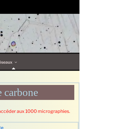
éseaux
e carbone
accéder aux 1000 micrographies.
te