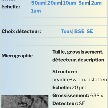
50µm
|
20µm
|
10µm
|
5µm
|
2µm
|
échelle:
1µm
Choix détecteur:
Tous
|
BSE
|
SE
Taille, grossissement,
Micrographie
détecteur, description
Structure:
pearlite+widmanstatten
Echelle:
20 µm
Grossissement:
638 x
Détecteur:
SE