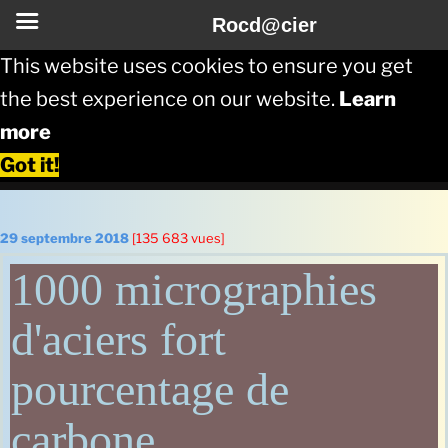
Rocd@cier
This website uses cookies to ensure you get
the best experience on our website.
Learn
more
Got it!
Aller
au
Publié
29 septembre 2018
[135 683 vues]
le
contenu
1000 micrographies
principal
d'aciers fort
pourcentage de
carbone