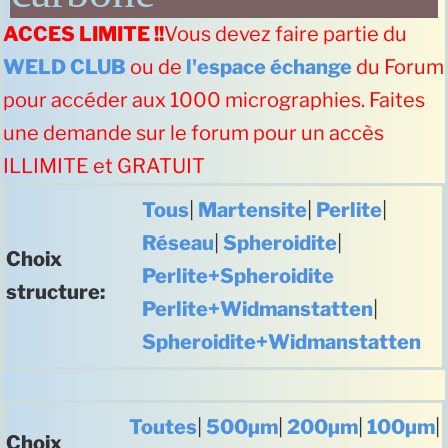
ACCES LIMITE !!
Vous devez faire partie du
WELD CLUB
ou de
l'espace échange
du Forum
pour accéder aux 1000 micrographies. Faites
une demande sur le forum pour un accès
ILLIMITE et GRATUIT
Tous
|
Martensite
|
Perlite
|
Réseau
|
Spheroidite
|
Choix
Perlite+Spheroidite
structure:
Perlite+Widmanstatten
|
Spheroidite+Widmanstatten
Toutes
|
500µm
|
200µm
|
100µm
|
Choix