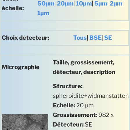
50µm
|
20µm
|
10µm
|
5µm
|
2µm
|
échelle:
1µm
Choix détecteur:
Tous
|
BSE
|
SE
Taille, grossissement,
Micrographie
détecteur, description
Structure:
spheroidite+widmanstatten
Echelle:
20 µm
Grossissement:
982 x
Détecteur:
SE