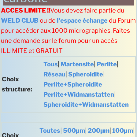
ACCES LIMITE !!
Vous devez faire partie du
WELD CLUB
ou de
l'espace échange
du Forum
pour accéder aux 1000 micrographies. Faites
une demande sur le forum pour un accès
ILLIMITE et GRATUIT
Tous
|
Martensite
|
Perlite
|
Réseau
|
Spheroidite
|
Choix
Perlite+Spheroidite
structure:
Perlite+Widmanstatten
|
Spheroidite+Widmanstatten
Toutes
|
500µm
|
200µm
|
100µm
|
Choix