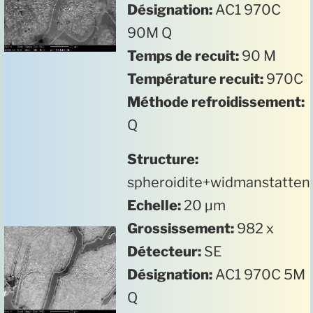
Désignation:
AC1 970C
90M Q
Temps de recuit:
90 M
Température recuit:
970C
Méthode refroidissement:
Q
Structure:
spheroidite+widmanstatten
Echelle:
20 µm
Grossissement:
982 x
Détecteur:
SE
Désignation:
AC1 970C 5M
Q