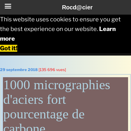
Rocd@cier
This website uses cookies to ensure you get
the best experience on our website.
Learn
more
Got it!
Aller
au
Publié
29 septembre 2018
[135 696 vues]
le
contenu
1000 micrographies
principal
d'aciers fort
pourcentage de
carbone